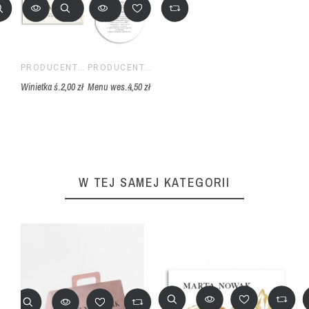
PRODUCENT ŚLUBNY
PRODUCENT ŚLUBNY
Winietka ślubna na stół weselny - ślubna harmonia
2,00 zł
Menu weselne z zaokrąglonymi bokami ślubna harmonia
4,50 zł
W TEJ SAMEJ KATEGORII