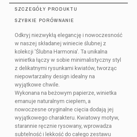
SZCZEGÓŁY PRODUKTU
SZYBKIE PORÓWNANIE
Odkryj niezwykłą elegancję i nowoczesność
w naszej składanej winiecie ślubnej z
Producent Ślubny
Marka
kolekcji 'Ślubna Harmonia'. Ta unikalna
MIN27_W2-1P_B250_R9_BLR_2
Indeks
winietka łączy w sobie minimalistyczny styl
z delikatnymi rysunkami kwiatów, tworząc
niepowtarzalny design idealny na
Ślubne
wyjątkowe chwile.
Okrągłe
Okrągłe
pudełko-
Wykonana na beżowym papierze, winietka
menu
Okrągłe menu
Styl
Nowoczesny
menu
winietka
emanuje naturalnym ciepłem, a
ślubne,
winietka -
Prosty i Minimali
winietka -
basic -
nowoczesne oryginalne cięcia dodają jej
które jest
karta dań z
styczny
granatowa
złocone
wyjątkowego charakteru. Kwiatowy motyw,
winietką -
imionami
karta dań z
starannie ręcznie rysowany, wprowadza
Kolor
Beżowy
karta dań
gości
imionami
subtelność i lekkość do całego zestawu
Biały
z