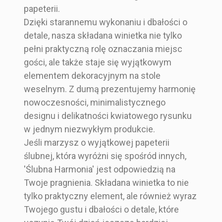
weselnych -
gości
papeterii.
Brązowy
imionami
FOLIA ZŁOTA
weselnych
Dzięki starannemu wykonaniu i dbałości o
gości
/ FOLIA
-
detale, nasza składana winietka nie tylko
Rozmiar
4,5 cm x 7 cm
weselnych
SREBRNA
SREBRNA
pełni praktyczną rolę oznaczania miejsc
-
FOLIA
Kształt
Prostokąt
gości, ale także staje się wyjątkowym
czerwone
elementem dekoracyjnym na stole
róże +
Zestaw Zawiera
Winietkę
weselnym. Z dumą prezentujemy harmonię
złoto
nowoczesności, minimalistycznego
Rodzaj Składani
Pojedyncza kart
designu i delikatności kwiatowego rysunku
9,00 zł
8,00 zł
8,00 zł
5,50 zł
A
a
w jednym niezwykłym produkcie.
Ze
Klasyczny i
Prosty i
Jeśli marzysz o wyjątkowej papeterii
srebrzeniem
formalny
Minimalistyczny
ślubnej, która wyróżni się spośród innych,
Srebrny
Czerwony
'Ślubna Harmonia' jest odpowiedzią na
Twoje pragnienia. Składana winietka to nie
koło 20 cm
koło 20 cm
9x6x5 cm
tylko praktyczny element, ale również wyraz
Koło
Koło
Twojego gustu i dbałości o detale, które