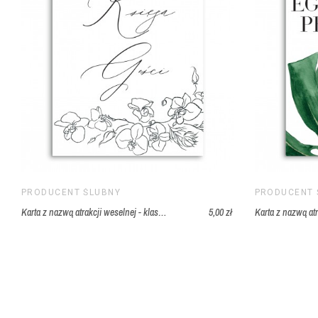
STYL
Malowa
KOLOR
Bordo
ROZMIAR
A4
PRODUCENT ŚLUBNY
PRODUCENT 
Karta z nazwą atrakcji weselnej - klasycznie subtelny
5,00 zł
KSZTAŁT
Prostok
ZESTAW
Regulam
ZAWIERA