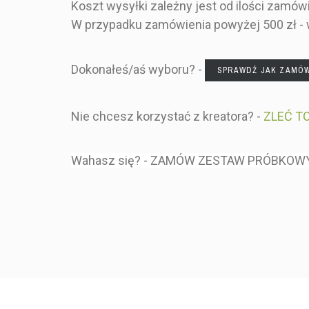
BOTANICZ
Koszt wysyłki zależny jest od ilości zam
ELEGANC
W przypadku zamówienia powyżej 500 zł -
Dokonałeś/aś wyboru? -
SPRAWDŹ JAK ZAMÓ
- WŁASNY 
BEZ DODAT
OPŁA
Nie chcesz korzystać z kreatora? -
ZLEĆ T
Wahasz się? - ZAMÓW ZESTAW PRÓBKOW
- SZYB
REALIZA
POSZUKUJ
ZABAWN
UROZMAIC
WESEL
PERSONALI