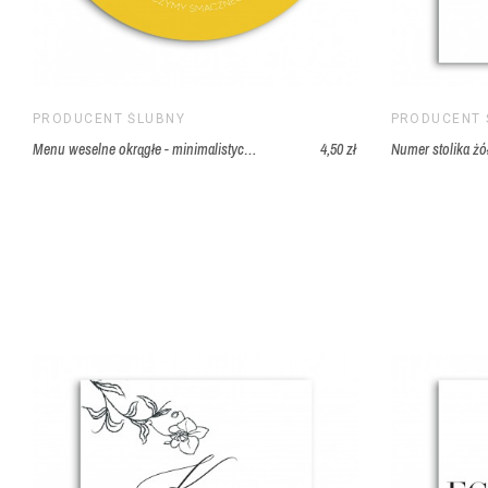
WESELA J
ZASKAKU
KOMPOZYCJE
SPRAWDZI
RÓWNIEŻ
PRODUCENT ŚLUBNY
PRODUCENT 
ELEGANC
WYSTROJE W
Menu weselne okrągłe - minimalistyczno-nowoczesne
4,50 zł
KTÓRY
POSTAWICI
ODCIENIE BU
BORDA, 
CZERWIENI. 
ZAWIERA 10
PRODUK
SPECYFIKA W
PRODUK