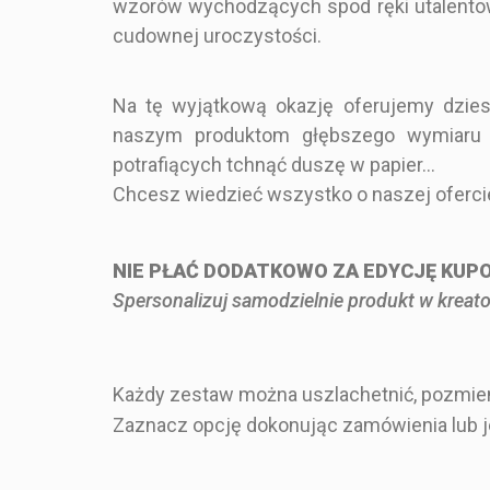
wzorów wychodzących spod ręki utalento
cudownej uroczystości.
Kolor
Na tę wyjątkową okazję oferujemy dzies
Rozmiar
Regulamin w
naszym produktom głębszego wymiaru pop
zabawny upom
Kształt
potrafiących tchnąć duszę w papier...
gości z mo
Chcesz wiedzieć wszystko o naszej oferci
malowanych b
Zestaw Zawiera
kwiatów (10
Rodzaj Składania
NIE PŁAĆ DODATKOWO ZA EDYCJĘ KU
Spersonalizuj samodzielnie produkt w kreato
DOSTĘPNOŚĆ
12,00 
CENA
Każdy zestaw można uszlachetnić, pozmien
Zaznacz opcję dokonując zamówienia lub jeśl
OPIS
- STYL B