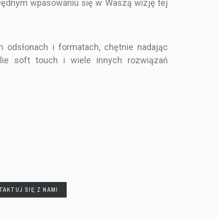
łędnym wpasowaniu się w Waszą wizję tej
Karta regulaminu wesela
 odsłonach i formatach, chętnie nadając
min z
- motyw polnych kwiatów
lie soft touch i wiele innych rozwiązań
ycznymi
(10 sztuk)
ela - motyw
ci (10 sztuk)
eselnej
0 zł
12,00 zł
TAKTUJ SIĘ Z NAMI
REENERY,
- STYL RUSTYKALNY