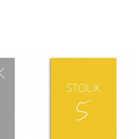
IE A4
REGULAMIN WESELA
IALE
W FORMACIE A4
I SIĘ W
ŚWIETNIE SPRAWDZI
BAWNEGO
SIĘ W ROLI
KU DLA
ŚMIESZNEGO
STYLOWY
UPOMINKU DLA
AMIN
GOŚCI! WYJĄTKOWY
ĘCIA
REGULAMIN
EGO Z
PRZYJĘCIA
YWEM
WESELNEGO Z
H LIŚCI
MOTYWEM
ANY NA
POLNYCH KWIATÓW
RZE O
DRUKOWANY NA
ZE 250G.
PAPIERZE O
IAŁY
GRAMATURZE 250G.
NA STÓŁ
FANTASTYCZNIE
NY NA
SPRAWDZI SIĘ
W STYLU
ZARÓWNO W
Y ORAZ
BOTANICZNE STYLE
TNE
WESELA JAK I W
ICENIE
SUBTELNE,
LÓW
RUSTYKALNE
ZNYCH.
AKCENTY. WPASUJE