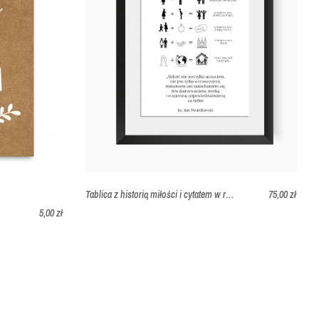
nery
Rustykalny
ły
Biały
4
A4
Tablica z historią miłości i cytatem w ramce
75,00 zł
5,00 zł
okąt
Prostokąt
amin
Regulamin