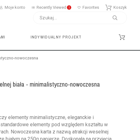
Moje konto
Recently Viewed
Favorites
Koszyk
1
AMI
INDYWIDUALNY PROJEKT
alistyczno-nowoczesna
elnej biała - minimalistyczno-nowoczesna
zy elementy minimalistyczne, eleganckie i
j standardowe elementy pod względem kształtu w
lorach. Nowoczesna karta z nazwą atrakcji weselnej
ze białym na 250g papierze. Doskonała na przyjęcia