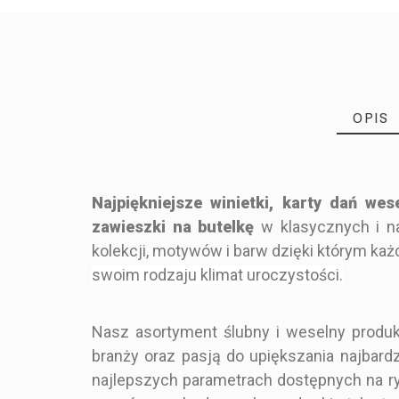
OPIS
Najpiękniejsze winietki, karty dań wes
zawieszki na butelkę
w klasycznych i n
Producent Ślubny
Marka
kolekcji, motywów i barw dzięki którym k
MIN9_NWS2-1P_B250_SZ21_BAO
Indeks
swoim rodzaju klimat uroczystości.
PRODUKT
Nasz asortyment ślubny i weselny produ
branży oraz pasją do upiększania najbard
najlepszych parametrach dostępnych na r
Styl