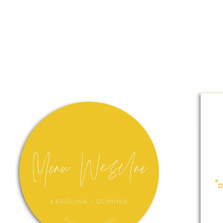
SPIS ZA
ZABAWY WE
W FORMACI
WSPANI
SPRAWDZI 
ROLI
HUMORYSTY
UPOMINKU
GOŚCI! ST
REGULA
PRZYJĘC
WESELNE
MOTYW
MALOWAN
BORDOW
KWIAT
DRUKOWAN
PAPIERZ
GRAMATURZE
FANTASTY
WPASOWUJ
ZARÓWN
BOTANICZNE