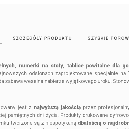
SZCZEGÓŁY PRODUKTU
SZYBKIE PORÓW
elnych, numerki na stoły, tablice powitalne dla g
ajnowszych odsłonach zaprojektowane specjalnie na
ażda zabawa weselna nabierze wyjątkowego uroku. Stono
kowany jest z
najwyższą jakością
przez profesjonaln
ziej pamiętnych dni życia. Produkty drukowane cyfrow
ynku tworzone są z niespotykaną
dbałością o najdrob
Nowoczesny