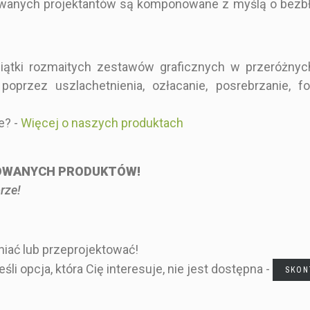
wanych projektantów są komponowane z myślą o bezb
Prosty i Minimalistyczny
Biały
Regulamin z zabawnym
iątki rozmaitych zestawów graficznych w przeróżnych
10x15 cm
esela -
Regula
spisem zasad wesela -
rzez uszlachetnienia, ozłacanie, posrebrzanie, fo
inek dla
humoryst
motyw boho (10 sztuk)
Prostokąt
tywem
zasadami wes
e? -
Więcej o naszych produktach
ordowych
zielonych liś
Kartę z nazwą atrakcji w
 sztuk)
Na dwie części
POWANYCH PRODUKTÓW!
rze!
zł
12,00 zł
12,0
iać lub przeprojektować!
i opcja, która Cię interesuje, nie jest dostępna -
SKON
OHO,
- STYL BOHO,
- STYL G