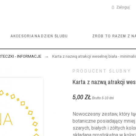
Zaloguj
AKCESORIA NA DZIEŃ ŚLUBU
ZRÓB TO RAZEM Z N
RTECZKI - INFORMACJE
Karta z nazwą atrakcji weselnej biała - minim
PRODUCENT ŚLUBNY
Karta z nazwą atrakcji wes
5,00 ZŁ
Brutto
5-10 dni
Nowoczesny zestaw, który łąc
botaniczne posiadający mnie
szarych, białych i żółtych ko
składana prostokątna w kolor