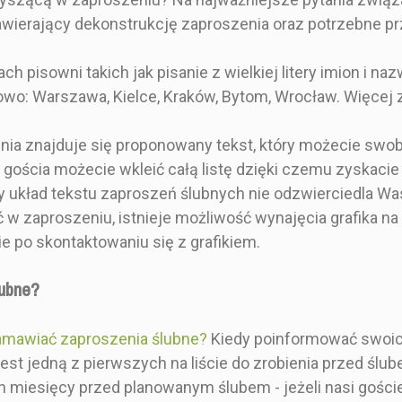
ie ślubne
uroczystości. Wspaniałe
okrągłą k
 z motywami
jako zapowiedź ślubów i
której widn
wierający dekonstrukcję zaproszenia oraz potrzebne pr
Doskonale
wesel w klimacie
Całość two
ce się w
rustykalnym i na świeżym
zestaw gla
 pisowni takich jak pisanie z wielkiej litery imion i n
 botaniczne
powietrzu.
pewnością z
czystości.
Personalizowane
na zap
dowo: Warszawa, Kielce, Kraków, Bytom, Wrocław. Więcej
a zapowiedź
grawerowane napisy
goś
esela na
można dostosować
Zaprosze
nia znajduje się proponowany tekst, który możecie sw
etrzu, bądź
przechodząc do kreatora,
miejsce na
o wystroju
poprzez przycisk
ślubie i wes
gościa możecie wkleić całą listę dzięki czemu zyskacie
z naturą.
"personalizuj". Podgląd w
ogólne 
ny układ tekstu zaproszeń ślubnych nie odzwierciedla W
 produktu w
kreatorze pozwala
organizacy
 w zaproszeniu, istnieje możliwość wynajęcia grafika na 
ie.
sprawdzić
uroczystoś
umiejscowienie grawera
folią złot
 po skontaktowaniu się z grafikiem.
olorów w
w zamawianym projekcie.
można 
 zdjęć
Specyfikacja produktu w
kombinacji 
lubne?
 bez powłoki
opisie.
krótkie
 - półmat
informacj
- BN-2441
Wzornik kolorów w
zaproszeni
amawiać zaproszenia ślubne?
Kiedy poinformować swoich
 - BN-751v
galerii zdjęć
w opisie
st jedną z pierwszych na liście do zrobienia przed ślub
 - 23-05
1. NATURAL - bez powłoki
 - BN-109
2. LAKIER - półmat
ch miesięcy przed planowanym ślubem - jeżeli nasi goście
- BN-336
3. WENGE - BN-2441