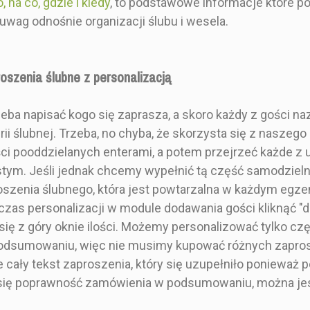
 na co, gdzie i kiedy
, to podstawowe informacje które p
wag odnośnie organizacji ślubu i wesela.
Botaniczny
roszenia ślubne z personalizacją
Elegancki i Glamour
Ze złoceniem
eba napisać kogo się zaprasza, a skoro każdy z gości na
rii ślubnej. Trzeba, no chyba, że skorzysta się z nasze
Niebieski
 drewniane
Drewniane zaproszenie
ci pooddzielanych enterami, a potem przejrzeć każde z
Złoty
Zaprosze
e ślubne z
ślubne kwadratowe z
tym. Jeśli jednak chcemy wypełnić tą część samodzielnie
złote lu
stykalnym
motywem rustykalnym
szenia ślubnego, która jest powtarzalna w każdym egz
bilecik 10x10 cm
motywem 
czas personalizacji w module dodawania gości kliknąć "d
zaproszenie 15x15 cm
kalką i 
ę z góry oknie ilości. Możemy personalizować tylko czę
inic
Kwadrat
 podsumowaniu, więc nie musimy kupować różnych zapros
 cały tekst zaproszenia, który się uzupełniło ponieważ
Bilecik z informacjami
 się poprawność zamówienia w podsumowaniu, można jes
Zaproszenie dwustronne