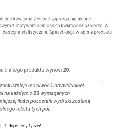
dobione kwiatami! Złocone zaproszenie ślubne
owym z motywem niebieskich kwiatów na papierze. W
 dostojne stylistycznie. Specyfikacja w opisie produktu.
ia dla tego produktu wynosi
20
.
acji istnieje możliwość indywidualnej
pól na każdym z
20
wymaganych
ejszej ilości pozostałe wydruki zostaną
lnego tekstu tych pól.
Dodaj do listy życzeń