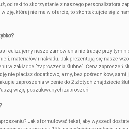
Zdobioną kopertę
uż, od ręki to skorzystanie z naszego personalizatora z
0 zł
18,00 zł
13,
ą wizję, której nie ma w ofercie, to skontaktujcie się z
Pojedyncza karta
zaproszenia
- Styl rustykalny,
- Styl glamo
lizowanym
drewniany
kla
zybko?
erem
- Możliwość wyboru
- Dwa bile
stykalny,
koloru lakieru w cenie
ress realizujemy nasze zamówienia nie tracąc przy tym n
ny, łowiecki,
- Złocenie 
ień, materiałów i nakładu. Jak prezentują się nasze w
ny
- Kraftowa koperta w
enu w zakładce "zaproszenia ślubne". Cena zaproszeń śl
zestawie
Zdobione 
 dwustronny
ślubne z
ację nie płacisz dodatkowo, a my, bez pośredników, sa
dopasowana
Delikatnie zdobiony
kompozyc
akupie zaproszenia w cenie do 2 złotych znajdziecie ślubne
 w zestawie
zestaw rustykalny
drukowan
ą Waszą wizję poszukiwanych zaproszeń.
grawerowany na drewnie!
papierze 
akierem w
Drewniane zaproszenie
300g. Kart
wach zestaw
ślubne kwadratowe z
otacza kalk
?
grawerowany
motywami leśnymi.
trzy, równi
o wyjątkowe
Doskonale wpasowujące
uszlachetn
 zapraszania
się w rustykalne i
kwiatów. Ka
proszeniu? Jak sformułować tekst, aby wyszedł dostatecz
rewniane
botaniczne motywy
jest szn
zyszącą w zaproszeniu? Na najważniejsze pytania zwią