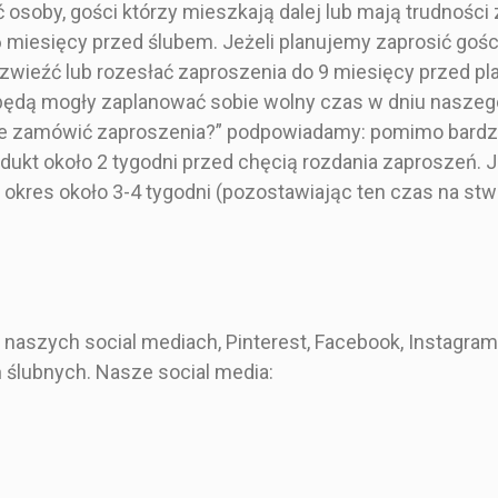
osoby, gości którzy mieszkają dalej lub mają trudności
4. OLIWKOWY - BN-751v
 miesięcy przed ślubem. Jeżeli planujemy zaprosić gości
5. ORANŻ - 23-05
6. ŻÓŁCIEŃ - BN-109
 rozwieźć lub rozesłać zaproszenia do 9 miesięcy przed
7. TEAK - BN-336
ędą mogły zaplanować sobie wolny czas w dniu naszego
nie zamówić zaproszenia?” podpowiadamy: pomimo bardz
kt około 2 tygodni przed chęcią rozdania zaproszeń. Jeś
iane
Drewniane
Klasyczny
ć okres około 3-4 tygodni (pozostawiając ten czas na st
owy
Brązowy
Sr
,5 cm
14,5X14,5 cm
bileci
 naszych social mediach, Pinterest, Facebook, Instagram
okąt
Prostokąt
Pro
ślubnych. Nasze social media:
nformacjami
Bilecik z informacjami
Zdobion
za karta
Pojedyncza karta
Pojedyn