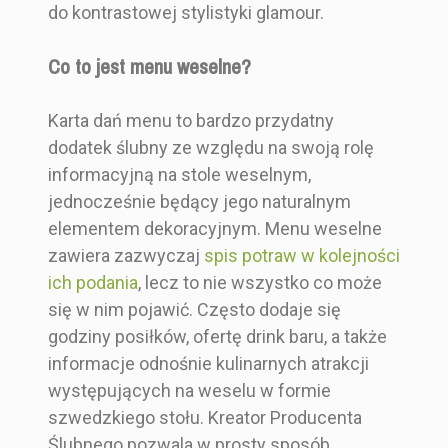
menu
menu
weselne
do kontrastowej stylistyki glamour.
składane
our
weselne
weselne z
składane ze
ze
Malowany
okrągłe z
motywem
Co to jest menu weselne?
złoceniem -
złoceniem
Nowoczesny
motywem
rustykalnym
indywidualny
rustykalnym
w różnych
projekt
Karta dań menu to bardzo przydatny
Kolor
Niebieski
kolorach
dodatek ślubny ze względu na swoją rolę
Złoty
lakieru
informacyjną na stole weselnym,
jednocześnie będący jego naturalnym
Rozmiar
11x21 cm
14,00 zł
12,00 zł
10,50 zł
10,50 zł
elementem dekoracyjnym. Menu weselne
Drewniane
Drewniane
Elegancki i
Elegancki i
Kształt
Prostokąt
zawiera zazwyczaj
spis potraw w kolejności
Glamour
Glamour
ich podania
, lecz to nie wszystko co może
Zestaw Zawiera
Menu
się w nim pojawić. Często dodaje się
Brązowy
Brązowy
Niebieski
Niebieski
godziny posiłków, ofertę drink baru, a także
Rodzaj Składani
Na dwie części
Koło 16 cm
10,5x20,5
11x21 cm
11x21 cm
informacje odnośnie kulinarnych atrakcji
A
cm
występujących na weselu w formie
szwedzkiego stołu. Kreator Producenta
Koło
Prostokąt
Prostokąt
Prostokąt
Ślubnego pozwala w prosty sposób