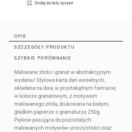
Dodaj do listy życzeń
OPIS
SZCZEGÓŁY PRODUKTU
SZYBKIE PORÓWNANIE
Malowane złoto i granat w abstrakcyjnym
wydaniu! Stylowa karta dań weselnych,
Producent Ślubny
Marka
składana na dwa, w prostokątnym formacie,
MAL3_M2-2P_B250_ZL3_AFZ
Indeks
w kolorze granatowym, z motywem
malowanego złota, drukowana na białym,
gładkim papierze o gramaturze 250g.
Pięknie pasująca do pozostałych
Menu
Drewniane
Drewniane
Menu
malowanych motywów uroczystości oraz
weselne
Styl
Elegancki i Glam