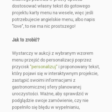
Menu
Menu
Menu
Menu
dostosować własny tekst do gotowego
Pojedyncza
Pojedyncza
Na dwie
Na dwie
projektu karty menu na wesele, więc jeśli
karta
karta
części
części
potrzebujecie angielskie menu, albo napis
"love", to nie ma nic prostszego!
Jak to zrobić?
Wystarczy w aukcji z wybranym wzorem
menu przejść do personalizacji poprzez
przycisk
"personalizuj"
i proponowany tekst,
który pojawi się w interaktywnym projekcie,
zastąpić swoimi informacjami z
gastronomicznej sfery planowanej
uroczystości. Ważne, aby sprawdzić w
podglądzie swoje zamówienie, czy nie
popełniło się błędu w wypełnianiu,