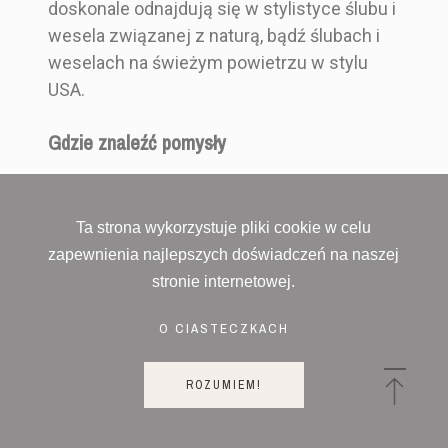
doskonale odnajdują się w stylistyce ślubu i
wesela związanej z naturą, bądź ślubach i
weselach na świeżym powietrzu w stylu
USA.
Gdzie znaleźć pomysły
Inspiracje do wzorów kart dań na wesele
znajdziecie na naszych social mediach.
Ta strona wykorzystuje pliki cookie w celu
Znajdziecie nas na takich portalach jak
zapewnienia najlepszych doświadczeń na naszej
Facebook, Instagram, czy Pinterest.
stronie internetowej.
Nasze produkty z darmową personalizacją,
O CIASTECZKACH
takie jak okolicznościowa karta menu na
wesele, znajdziecie na stronie naszego
sklepu, jednak tradycyjnie realizowane
ROZUMIEM!
pojawiają się również na takich stronach do
sprzedaży internetowej jak Allegro.