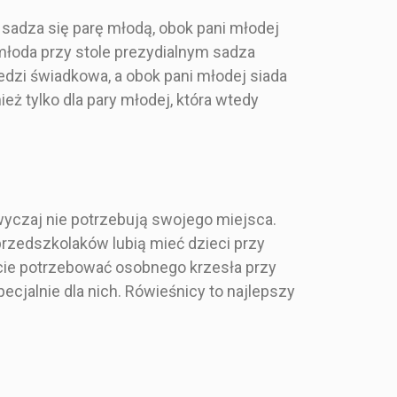
ołu prosimy
zamówić dwie mniejsze
ać w uwagach
tablice. Listę gości
 sadza się parę młodą, obok pani młodej
enia podczas
przyporządkowanych do
 młoda przy stole prezydialnym sadza
produktu.
danego stołu prosimy
cja w opisie
zamieszczać w uwagach
edzi świadkowa, a obok pani młodej siada
duktu.
do zamówienia podczas
ż tylko dla pary młodej, która wtedy
kupna produktu.
Specyfikacja w opisie
produktu.
i i Glamour
Nowoczesny
wyczaj nie potrzebują swojego miejsca.
rzedszkolaków lubią mieć dzieci przy
100 cm
Niebieski
ecie potrzebować osobnego krzesła przy
ecjalnie dla nich. Rówieśnicy to najlepszy
90 cm
70x100 cm
Prostokąt