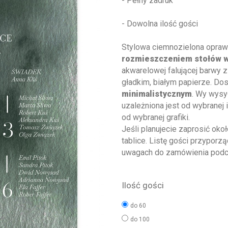
- Pełny zadruk
- Dowolna ilość gości
Stylowa ciemnozielona opra
rozmieszczeniem stołów 
akwarelowej falującej barwy 
gładkim, białym papierze. D
minimalistycznym
. Wy wysy
uzależniona jest od wybranej
od wybranej grafiki.
Jeśli planujecie zaprosić ok
tablice. Listę gości przypo
uwagach do zamówienia podcza
Ilość gości
do 60
do 100