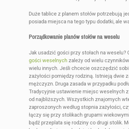
planem stołó
Ozdobiona
Duże tablice z planem stołów potrzebują je
kwiatami! P
doskonale sp
posiada miejsca na tego typu dodatki, ale 
na ślubach i 
wysyłacie
Porządkowanie planów stołów na weselu
projektujem
projektu uzal
od wybranej i
Jak usadzić gości przy stołach na weselu
ich rozmi
gości weselnych
zależy od wielu czynników, 
względem sto
wybranej gra
wielu innych. Jeśli chcecie oszczędzić sob
planujecie za
zażyłości pomiędzy rodziną. Istnieją dwie 
200 gości 
mężczyzn. Druga zasada w przypadku podłu
polecamy za
mniejsze tab
Tradycyjnie ustawienie miejsc weselnych 
goś
od najbliższych. Wszystkich znajomych wte
przyporządk
danego sto
zaproszonych według stopnia zażyłości, czyl
zamieszczać
łączy się przy stolikach grupami wiekowymi, 
do zamówien
bądź przeplata się rodziny co drugi stolik
kupna pr