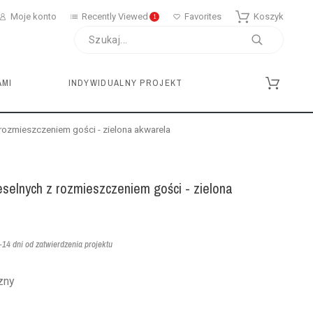
Moje konto
Recently Viewed
Favorites
Koszyk
1
AMI
INDYWIDUALNY PROJEKT
rozmieszczeniem gości - zielona akwarela
eselnych z rozmieszczeniem gości - zielona
14 dni od zatwierdzenia projektu
zny