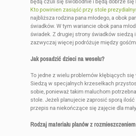
Specyfikacj
będą czuli się swobodnie i będą dobrze się 
produ
Kto powinien zasiąść przy stole prezydialn
najbliższa rodzina pana młodego, a obok pa
świadków. W tym wariancie obok pana młodeg
świadek. Z drugiej strony świadków siedzą 
zazwyczaj więcej podróżuje między gośćmi
Jak posadzić dzieci na weselu?
STYL
70x10
To jedne z wielu problemów kłębiących się 
Siedzą w specjalnych krzesełkach przysto
KOLOR
Brąz
sobie, ponieważ takim maluchom potrzebna 
stole. Jeżeli planujecie zaprosić sporą ilo
ROZMIAR
50x7
przepis na niekończące się zajęcie dla ma
Rodzaj materiału planów z rozmieszczeniem
KSZTAŁT
Prost