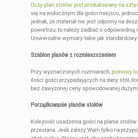
Duży plan stołów jest produkowany na szt
ZESTAW ZAWIERA
Tablicę z pl
się na widocznym dla gości miejscu, jedno
jednak, że materiał nie jest odporny na des
RODZAJ
Pojedync
powietrzu, to należy zadbać o odpowiednią 
SKŁADANIA
Uniwersalne wymiary takie jak standardowy p
Szablon planów z rozmieszczeniem
Przy wyznaczonych rozmiarach,
pionowy l
ilości gości przypadających na dany stół, i
bez zawyżonej ceny spowodowanej dużymi s
Porządkowanie planów stołów
Kolejność usadzenia gości na planie stołów
przesłana. Jeśli zależy Wam tylko na przyp