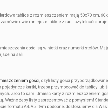
70x100 cm
motyw błękitnej magnolii
granat
(imitacja)
Prostokąt
ardowe tablice z rozmieszczeniem mają 50x70 cm, 60x9
 zamówić dwie mniejsze tablice z racji czytelności proje
Tablicę z planem stołów
Pojedyncza karta
0 zł
110,00 zł
110
ieszczenia gości są winietki oraz numerki stołów. Mają
jsce na sali.
 rustykalna,
- Stylistyka botaniczna
- Styl eleg
botaniczna
- Pełny zadruk
- Pełn
nie rozkładu
zmieszczeniem gości
, czyli listy gości przyporządkowan
listę goście
- Gładka, sztywna
- Dowolna
nie
powierzchnia
a pojedyncze kartki, trzeba przymocować do tablicy lub ś
Granat, bi
 innych. Zrób to sam! Umieść karty z rozmieszczeniem g
a karta
Kwitnąca magnolia w
eleg
rką. Ważne żeby listy zaprezentować z pomysłem! Stan
delikatnym ujęciu odcieni
odsłonie
tablica z
błękitu, świetnie
rozmie
ecie formatu A4, A5 i tym podobne, dostosujemy dla Was 