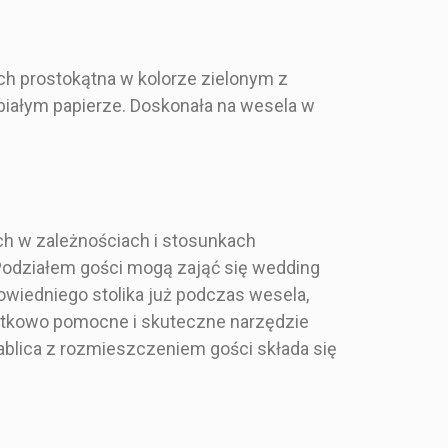
h prostokątna w kolorze zielonym z
białym papierze. Doskonała na wesela w
ch w zależnościach i stosunkach
 Podziałem gości mogą zająć się wedding
owiedniego stolika już podczas wesela,
ątkowo pomocne i skuteczne narzędzie
lica z rozmieszczeniem gości składa się
Tablica z
lica z
rozmieszczeniem
szczeniem
stołów weselnych -
eselnych -