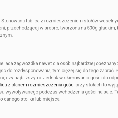
 Stonowana tablica z rozmieszczeniem stołów weselnyc
ni, przechodzącej w srebro, tworzona na 500g gładkim, 
cznym.
nie lada zagwozdka nawet dla osób najbardziej obeznany
jsc do rozdysponowania, tym ciężej się do tego zabrać.
Malowany
mi, czy najbliższymi. Jednak w skierowaniu gości do odp
Prosty i Minimalistyczny
lica z planem rozmieszczenia gości
przy stołach to wyj
u wywoływanego podczas wchodzenia gości na sale. Tab
Zielony
 danego stolika lub miejsca.
na papierze
Rozpiska stołów
Tab
50x70 cm
z kwiatami
weselnych na
rozmie
60x90 cm
zaproszonych gości -
stołów w