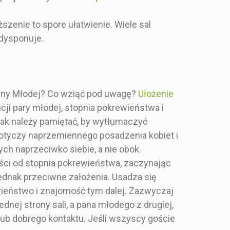
weselnych
,
ciemnoniebieskiej tablicy
a, w kolorze
z pełnym zadrukiem.
ższenie to spore ułatwienie. Wiele sal
m, drukowana
Stylowa, prostokątna
adrukiem na
tablica z
 dysponuje.
 papierze o
rozmieszczeniem gości
 500g. W sam
weselnych przy stołach,
la eleganckie,
w kolorze granatowym, z
listycznie, lub
motywem malowanego
 glamour. Wy
złota, srebra i granatu na
anny Młodej? Co wziąć pod uwagę?
Ułożenie
e dane, my
500g papierze. Pięknie
ncji pary młodej, stopnia pokrewieństwa i
my! Wielkość
pasujące do pozostałych
ależniona jest
malowanych motywów
nak należy pamiętać, by wytłumaczyć
 ilości gości,
uroczystości
.
 dotyczy naprzemiennego posadzenia kobiet i
ieszczeniu
Wy wysyłacie dane, my
h naprzeciwko siebie, a nie obok.
tołów oraz od
projektujemy! Wielkość
rafiki. Jeśli
projektu uzależniona jest
ści od stopnia pokrewieństwa, zaczynając
zaprosić około
od wybranej ilości gości,
ednak przeciwne założenia. Usadza się
i i więcej,
ich rozmieszczeniu
zamówić dwie
względem stołów oraz od
rewieństwo i znajomość tym dalej. Zazwyczaj
ablice. Listę
wybranej grafiki. Przy
ednej strony sali, a pana młodego z drugiej,
ości
liczbie około 200 gości i
lub dobrego kontaktu. Jeśli wszyscy goście
dkowanych do
więcej, polecamy