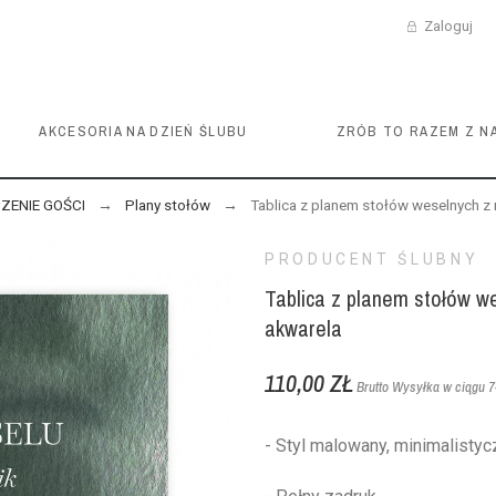
Zaloguj
AKCESORIA NA DZIEŃ ŚLUBU
ZRÓB TO RAZEM Z N
ZENIE GOŚCI
Plany stołów
Tablica z planem stołów weselnych z 
PRODUCENT ŚLUBNY
Tablica z planem stołów w
akwarela
110,00 ZŁ
Brutto
Wysyłka w ciągu 7-
- Styl malowany, minimalistyc