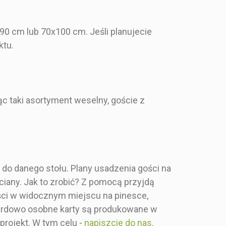
granatowy plan stołów z
owo-złoty
malowanym złotem
 plan stołów
0 cm lub 70x100 cm. Jeśli planujecie
ktu.
,00 zł
110,00 zł
c taki asortyment weselny, goście z
ancki, glamour
- Styl malowany,
abstrakcyjny
y zadruk
- Pełny zadruk
e do danego stołu. Plany usadzenia gości na
 ilość gości
- Ilość gości dowolna
ciany. Jak to zrobić? Z pomocą przyjdą
el i złoto w
ości w widocznym miejscu na pinesce,
anckiej
Malowane złoto, srebro
dardowo osobne karty są produkowane w
.
Tablica z
i granat
w akwarelowych
szczeniem
odcieniach na
projekt. W tym celu -
napiszcie do nas
.