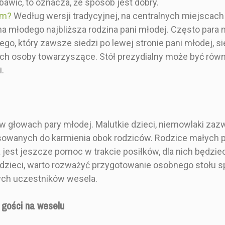
a w opisie
przyporządkowanych do
danego st
bawić, to oznacza, że sposób jest dobry.
ktu.
danego stołu prosimy
zamieszcz
ym?
Według wersji tradycyjnej, na centralnych miejscach
zamieszczać w uwagach
do zamówi
na młodego najbliższa rodzina pani młodej. Często para
do zamówienia podczas
kupna 
kupna produktu.
Specyfika
o, który zawsze siedzi po lewej stronie pani młodej, si
Specyfikacja w opisie
pro
ich osoby towarzyszące. Stół prezydialny może być równie
produktu.
.
0 cm
Botaniczny
Eleganck
w głowach pary młodej. Malutkie dzieci, niemowlaki zaz
sowanych do karmienia obok rodziców. Rodzice małych p
owy
Niebieski
70x
jest jeszcze pomoc w trakcie posiłków, dla nich będzi
ść dzieci, warto rozważyć przygotowanie osobnego stołu sp
0 cm
50x70 cm
60x
łych uczestników wesela.
 gości na weselu
okąt
Prostokąt