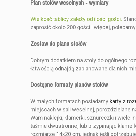
Plan stołów weselnych - wymiary
Kształt
Wielkość tablicy zależy od ilości gości.
Stand
zaprosić około 200 gości i więcej, polecamy
Zestaw Zawiera
DOSTĘPNOŚĆ
Zestaw do planu stołów
Rodzaj Składania
116,0
CENA
Dobrym dodatkiem na stoły do ogólnego rozm
łatwością odnajdą zaplanowane dla nich mie
OPIS
- Stylistyka
Dostępne formaty planów stołów
greenery, 
- Przygotowa
W małych formatach posiadamy
karty z ro
pod wybraną 
w ce
miejscach w sali weselnej, porozdzielane n
Wam naklejki, klamerki, sznureczki i wiele
- Sztywn
taśmie dwustronnej lub przypinając klame
Kraftowa 
rozmiarze 14x20 cm, jednak jeśli potrzebuj