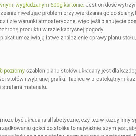
ywnym, wygładzanym 500g kartonie.
Jest on dość wytrzym
anem stołów
Tablicę z planem stołów
cześnie niwelując problem przytwierdzania go do ściany
zcz i złe warunki atmosferyczne, więc jeśli planujecie 
za karta
Pojedyncza karta
60x
ochronę produktu w razie kapryśnej pogody.
lakat umożliwiają łatwe znalezienie oprawy planu stołu, t
ub poziomy
szablon planu stołów układany jest dla każdeg
lości stołów i wybranej grafiki. Tablica w prostokątnym 
tratami materiału.
 może być układana alfabetyczne, czy też w każdy inny s
orządkowaniu gości do stolika to najważniejszym jest, 