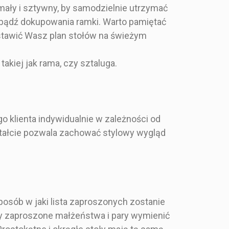
ały i sztywny, by samodzielnie utrzymać
Tablicę z planem stołów
, bądź dokupowania ramki. Warto pamiętać
postawić Wasz plan stołów na świeżym
90 cm
Pojedyncza karta
akiej jak rama, czy sztaluga.
o klienta indywidualnie w zależności od
kształcie pozwala zachować stylowy wygląd
posób w jaki lista zaproszonych zostanie
aby zaproszone małżeństwa i pary wymienić