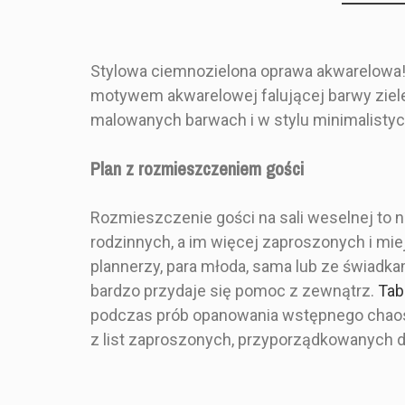
Stylowa ciemnozielona oprawa akwarelowa!
motywem akwarelowej falującej barwy ziele
Producent Ślubny
Marka
malowanych barwach i w stylu minimalisty
MAL6_PLS1-1P_B500_Z6_AKW
Indeks
PRODUKT
Plan z rozmieszczeniem gości
Rozmieszczenie gości na sali weselnej to 
rodzinnych, a im więcej zaproszonych i mie
Styl
plannerzy, para młoda, sama lub ze świadka
bardzo przydaje się pomoc z zewnątrz.
Tab
podczas prób opanowania wstępnego chaos
Kolor
z list zaproszonych, przyporządkowanych do
Plan stołów 
Rozmiar
kraftowym 