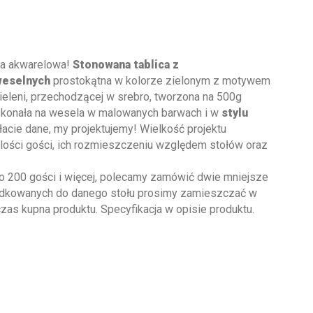
wa akwarelowa!
Stonowana tablica z
weselnych
prostokątna w kolorze zielonym z motywem
zieleni, przechodzącej w srebro, tworzona na 500g
oskonała na wesela w malowanych barwach i w
stylu
łacie dane, my projektujemy! Wielkość projektu
 ilości gości, ich rozmieszczeniu względem stołów oraz
oło 200 gości i więcej, polecamy zamówić dwie mniejsze
rządkowanych do danego stołu prosimy zamieszczać w
s kupna produktu. Specyfikacja w opisie produktu.