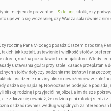
w na wesele.
sprawdzająca się lekkich
stołów 
 pięknymi
motywach botanicznych
prostokątn
dynie miejsca do prezentacji.
Sztaluga
, stolik, czy podwy
lany stołów
wystroju
granatowy
rawdzają się
wesela. Ujmująca tablica
pełnym z
warto upewnić się wcześniej, czy Wasza sala również nim
weselach. Wy
z rozmieszczeniem
sztywnym
 dane, my
stołów weselnych
gramaturze
y! Wielkość
prostokątna w kolorze
raz na wese
eżniona jest
szarym z motywem
dostojne sty
lości gości,
błękitnej magnolii na 500g
błyszczące
? Czy rodzinę Pana Młodego posadzić razem z rodziną P
eszczeniu
papierze. Wy wysyłacie
wysyłaci
takich jak kształt, ustawienie i wielkość stołów, prefere
łów oraz od
dane, my projektujemy!
projektuje
fiki. Jeśli
Wielkość projektu
projektu uz
ie stresu, można pozostawić to specjalistom. Wtedy jed
prosić około
uzależniona jest od
od wybranej
zasady ustawiania gości przy stole. Zasada przeplatania
i więcej,
wybranej ilości gości, ich
ich rozm
żnych stołów dotyczy sadzania małżeństw i narzeczonyc
mówić dwie
rozmieszczeniu
względem s
lice. Listę
względem stołów oraz od
wybranej g
zakłada usadzenie rodziny blisko nowożeńców w zależno
ci
wybranej grafiki. Jeśli
planujecie 
dy sadza się najdalej. Nowoczesne podejście posiada j
owanych do
planujecie zaprosić około
200 gośc
łu prosimy
200 gości i więcej,
polecamy 
i bliską rodzinę i przyjaciół najbliżej, a im dalsze pok
 w uwagach
polecamy zamówić dwie
mniejsze t
ale zdarza się również, że rodzina pani młodej siedzi z j
ia podczas
mniejsze tablice. Listę
g
. Można sadzać również według wspólnych zainteresowań 
oduktu.
gości
przyporzą