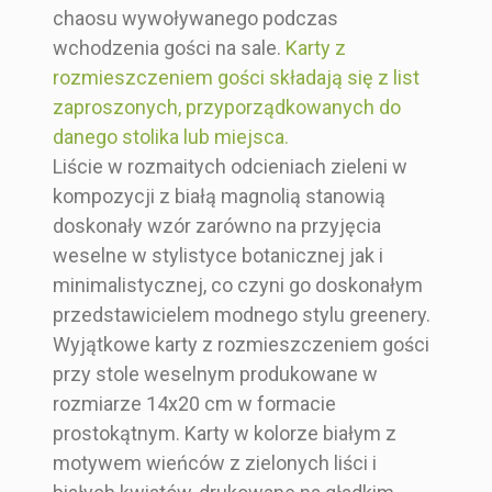
chaosu wywoływanego podczas
Rodzaj Składani
Pojedyncza kart
wchodzenia gości na sale.
Karty z
Brązowy
Niebieski
Biały
A
a
rozmieszczeniem gości składają się z list
15x20 cm
14x20 cm
15x40 cm
zaproszonych, przyporządkowanych do
danego stolika lub miejsca.
Prostokąt
Prostokąt
Prostokąt
Liście w rozmaitych odcieniach zieleni w
Kartę z
Kartę z
Kartę z
kompozycji z białą magnolią stanowią
rozmieszczeniem
rozmieszczeniem
rozmieszczeniem
doskonały wzór zarówno na przyjęcia
gości
gości
gości
weselne w stylistyce botanicznej jak i
minimalistycznej, co czyni go doskonałym
Pojedyncza karta
Pojedyncza karta
Pojedyncza karta
przedstawicielem modnego stylu greenery.
Wyjątkowe karty z rozmieszczeniem gości
przy stole weselnym produkowane w
rozmiarze 14x20 cm w formacie
prostokątnym. Karty w kolorze białym z
motywem wieńców z zielonych liści i