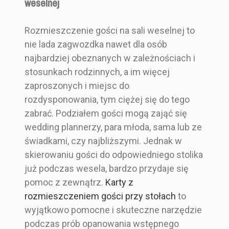
weselnej
BOT6_PLSM1-1P_B300_B13_ACU
Indeks
Rozmieszczenie gości na sali weselnej to
nie lada zagwozdka nawet dla osób
najbardziej obeznanych w zależnościach i
stosunkach rodzinnych, a im więcej
Styl
Botaniczny
zaproszonych i miejsc do
Greenery
Karta z
Karta tytułowa do
Drewniana karta z
rozdysponowania, tym ciężej się do tego
rozmieszczeniem
złoconych kart z
rozmieszczeniem
zabrać. Podziałem gości mogą zająć się
Kolor
Biały
gości weselnych
rozmieszczeniem
gości weselnych
wedding plannerzy, para młoda, sama lub ze
Zielony
- ze złoceniem
gości weselnych
z motywem
świadkami, czy najbliższymi. Jednak w
- piękne listki
rustykalnym
Rozmiar
14x20 cm
skierowaniu gości do odpowiedniego stolika
już podczas wesela, bardzo przydaje się
Kształt
Prostokąt
pomoc z zewnątrz.
Karty z
rozmieszczeniem gości przy stołach
to
Zestaw Zawiera
Kartę z rozmies
15,00 zł
9,50 zł
9,00 zł
wyjątkowo pomocne i skuteczne narzędzie
zczeniem gości
Drewniane
Elegancki i Glamour
Klasyczny i formalny
podczas prób opanowania wstępnego