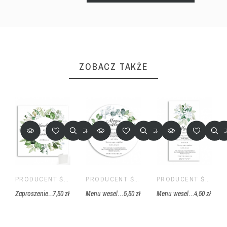
ZOBACZ TAKŻE
PRODUCENT ŚLUBNY
PRODUCENT ŚLUBNY
PRODUCENT ŚLUBNY
Zaproszenie ślubne kwadratowe składane - z motywem zieleni z paprocią
7,50 zł
Menu weselne okrągłe - biel z paprocią
5,50 zł
Menu weselne z białymi kwiatami i zielonymi liśćmi
4,50 zł