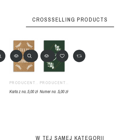
CROSSSELLING PRODUCTS
PRODUCENT ŚLUBNY
PRODUCENT ŚLUBNY
Karta z nazwą atrakcji weselnej - rustykalno-minimalistyczna
5,00 zł
Numer na stolik weselny w stylu greenery - zieleń i białe kwiaty
5,00 zł
W TEJ SAMEJ KATEGORII