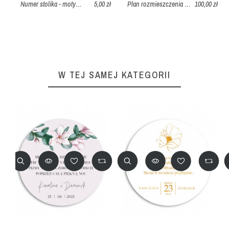
Numer stolika - motyw białych kwiatów z zielonymi liśćmi
5,00 zł
Plan rozmieszczenia stołów weselnych - biel z paprocią
100,00 zł
W TEJ SAMEJ KATEGORII