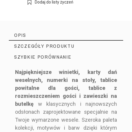
Dodaj do listy życzeń
OPIS
SZCZEGÓŁY PRODUKTU
SZYBKIE PORÓWNANIE
Najpiękniejsze winietki, karty dań
weselnych, numerki na stoły, tablice
Producent Ślubny
Marka
powitalne dla gości, tablice z
BOT6_ZW1-2O_B250_B12_ACY
Indeks
rozmieszczeniem gości i zawieszki na
butelkę
w klasycznych i najnowszych
odsłonach zaprojektowane specjalnie na
Twoje wymarzone wesele. Szeroka paleta
Zawieszka
Drewniana
Zawieszka
Zawieszka
kolekcji, motywów i barw dzięki którym
na alkohol
Styl
Botaniczny