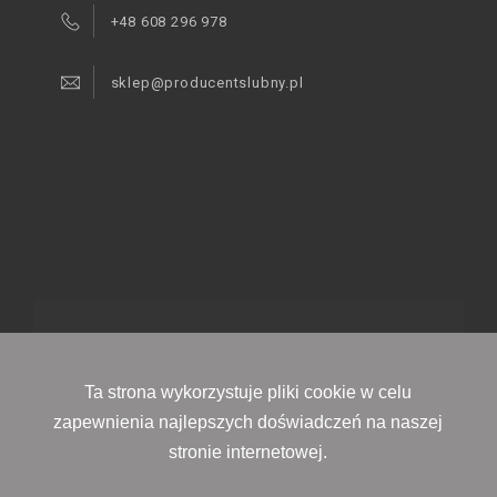
+48 608 296 978
sklep@producentslubny.pl
© 2021 - Producent Ślubny
Ta strona wykorzystuje pliki cookie w celu
zapewnienia najlepszych doświadczeń na naszej
stronie internetowej.