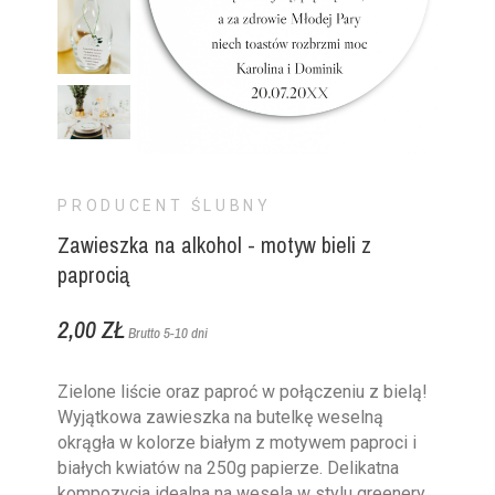
PRODUCENT ŚLUBNY
Zawieszka na alkohol - motyw bieli z
paprocią
2,00 ZŁ
Brutto
5-10 dni
Zielone liście oraz paproć w połączeniu z bielą!
Wyjątkowa zawieszka na butelkę weselną
okrągła w kolorze białym z motywem paproci i
białych kwiatów na 250g papierze. Delikatna
kompozycja idealna na wesela w stylu greenery.