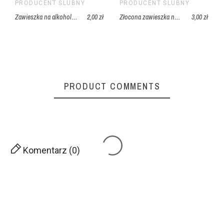
PRODUCENT ŚLUBNY
PRODUCENT ŚLUBNY
Zawieszka na alkohol z motywem magnolii i liści eukaliptusa
2,00 zł
Złocona zawieszka na alkohol w stylu minimalistycznym
3,00 zł
PRODUCT COMMENTS
Komentarz (0)