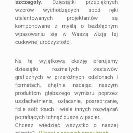
szczegóły
. Dziesiątki przepięknych
Pojedyncza
Pojedyncza
Pojedyncza
Pojedyncza
wzorów wychodzących spod ręki
karta
karta
karta
karta
utalentowanych projektantów są
komponowane z myślą o bezbłędnym
wpasowaniu się w Waszą wizję tej
cudownej uroczystości.
Na tę wyjątkową okazję oferujemy
dziesiątki rozmaitych zestawów
graficznych w przeróżnych odsłonach i
formatach, chętnie nadając naszym
produktom głębszego wymiaru poprzez
uszlachetnienia, ozłacanie, posrebrzanie,
folie soft touch i wiele innych rozwiązań
potrafiących tchnąć duszę w papier...
Chcesz wiedzieć wszystko o naszej