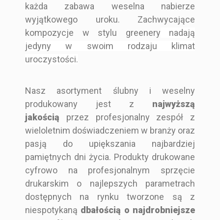
zawieszka
na alkohol
weselna
każda zabawa weselna nabierze
ze
Greenery
na alkohol
okrągła -
glamour na
wyjątkowego uroku. Zachwycające
złoceniem
weselny z
zestaw z
butelke z
kompozycje w stylu greenery
nadają
Kolor
Biały
motywem
malowanymi
alkoholem -
jedyny w swoim rodzaju klimat
Zielony
rustykalnym
niebieskimi
wzór z
uroczystości.
kwiatami
kropeczkami
Rozmiar
koło 8 cm
Nasz asortyment ślubny i weselny
3,50 zł
3,00 zł
3,00 zł
3,00 zł
Kształt
Koło
produkowany jest z
najwyższą
Drewniane
Nowoczesny
Elegancki i
Malowany
jakością
przez profesjonalny zespół z
Zestaw Zawiera
Zawieszkę na al
Glamour
wieloletnim doświadczeniem w branży oraz
kohol
Brązowy
Srebrny
Niebieski
Czarny
pasją do upiększania najbardziej
Rodzaj Składani
Pojedyncza kart
pamiętnych dni życia. Produkty drukowane
7x12 cm
koło 8 cm
koło 8 cm
koło 8 cm
A
a
cyfrowo na profesjonalnym sprzęcie
Prostokąt
Koło
Koło
Koło
drukarskim o najlepszych parametrach
dostępnych na rynku tworzone są z
Zawieszkę
Zawieszkę na
Zawieszkę
Zawieszkę na
niespotykaną
dbałością o najdrobniejsze
na alkohol
alkohol
na alkohol
alkohol