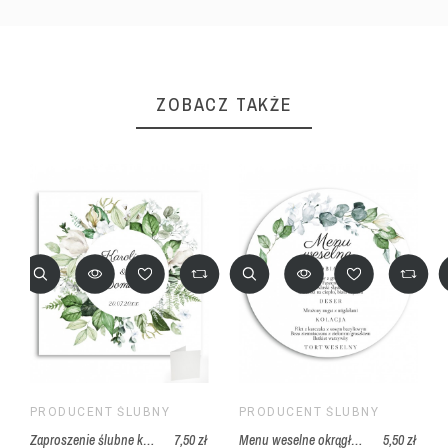
ZOBACZ TAKŻE
PRODUCENT ŚLUBNY
PRODUCENT ŚLUBNY
Zaproszenie ślubne kwadratowe składane - z motywem zieleni z paprocią
7,50 zł
Menu weselne okrągłe - biel z paprocią
5,50 zł