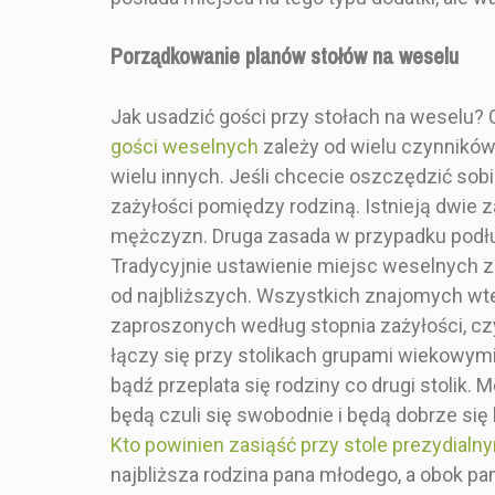
doskonale sp
na ślubach i 
Porządkowanie planów stołów na weselu
wysyłacie
projektujem
projektu uzal
Jak usadzić gości przy stołach na weselu
od wybranej i
gości weselnych
zależy od wielu czynników, 
ich rozmi
wielu innych. Jeśli chcecie oszczędzić sob
względem sto
wybranej gra
zażyłości pomiędzy rodziną. Istnieją dwie 
planujecie za
mężczyzn. Druga zasada w przypadku podłu
200 gości 
Tradycyjnie ustawienie miejsc weselnych 
polecamy za
mniejsze tab
od najbliższych. Wszystkich znajomych wte
goś
zaproszonych według stopnia zażyłości, czyl
przyporządk
danego sto
łączy się przy stolikach grupami wiekowymi, 
zamieszczać
bądź przeplata się rodziny co drugi stolik
do zamówien
będą czuli się swobodnie i będą dobrze się 
kupna pr
Specyfikacj
Kto powinien zasiąść przy stole prezydialn
produ
najbliższa rodzina pana młodego, a obok pa