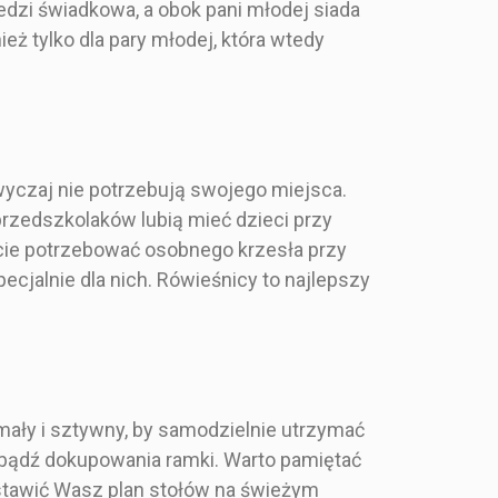
edzi świadkowa, a obok pani młodej siada
produktu.
danego stołu prosimy
cja w opisie
zamieszczać w uwagach
ż tylko dla pary młodej, która wtedy
duktu.
do zamówienia podczas
kupna produktu.
Specyfikacja w opisie
produktu.
wyczaj nie potrzebują swojego miejsca.
i i Glamour
Nowoczesny
rzedszkolaków lubią mieć dzieci przy
ecie potrzebować osobnego krzesła przy
100 cm
Niebieski
ecjalnie dla nich. Rówieśnicy to najlepszy
90 cm
70x100 cm
Prostokąt
ały i sztywny, by samodzielnie utrzymać
, bądź dokupowania ramki. Warto pamiętać
Tablicę z planem stołów
postawić Wasz plan stołów na świeżym