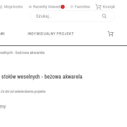
Moje konto
Recently Viewed
Favorites
Koszyk
1
AMI
INDYWIDUALNY PROJEKT
selnych - beżowa akwarela
 stołów weselnych - beżowa akwarela
14 dni od zatwierdzenia projektu
zny