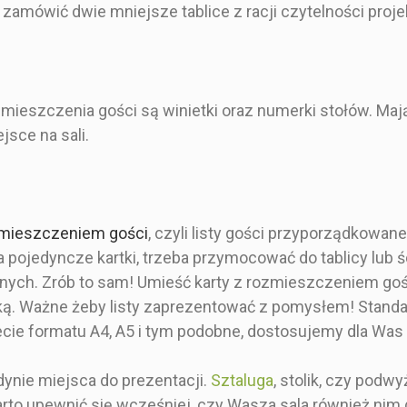
(imitacja)
 zamówić dwie mniejsze tablice z racji czytelności proje
Prostokąt
Tablicę z planem stołów
ieszczenia gości są winietki oraz numerki stołów. Mają
Pojedyncza karta
0 zł
110,00 zł
110
jsce na sali.
 rustykalna,
- Stylistyka botaniczna
- Styl eleg
botaniczna
- Pełny zadruk
- Pełn
zmieszczeniem gości
, czyli listy gości przyporządkowan
nie rozkładu
a pojedyncze kartki, trzeba przymocować do tablicy lub ś
listę goście
- Gładka, sztywna
- Dowolna
nie
powierzchnia
 innych. Zrób to sam! Umieść karty z rozmieszczeniem g
Granat, bi
rką. Ważne żeby listy zaprezentować z pomysłem! Stan
a karta
Kwitnąca magnolia w
eleg
ecie formatu A4, A5 i tym podobne, dostosujemy dla Was 
delikatnym ujęciu odcieni
odsłonie
tablica z
błękitu, świetnie
rozmie
w na wesele.
sprawdzająca się lekkich
stołów 
dynie miejsca do prezentacji.
Sztaluga
, stolik, czy podwy
 pięknymi
motywach botanicznych
prostokątn
warto upewnić się wcześniej, czy Wasza sala również nim
lany stołów
wystroju
granatowy