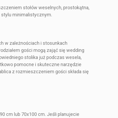
szczeniem stołów weselnych, prostokątna,
stylu minimalistycznym.
ch w zależnościach i stosunkach
 Podziałem gości mogą zająć się wedding
owiedniego stolika już podczas wesela,
ątkowo pomocne i skuteczne narzędzie
lica z rozmieszczeniem gości składa się
Tablica z
lica z
rozmieszczeniem
szczeniem
stołów weselnych -
eselnych -
granatowy plan stołów z
owo-złoty
0 cm lub 70x100 cm. Jeśli planujecie
malowanym złotem