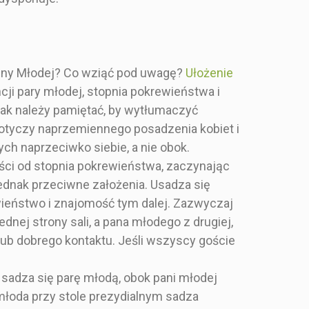
adrukiem na
tablica z
 papierze o
rozmieszczeniem gości
 500g. W sam
weselnych przy stołach,
la eleganckie,
w kolorze granatowym, z
listycznie, lub
motywem malowanego
anny Młodej? Co wziąć pod uwagę?
Ułożenie
 glamour. Wy
złota, srebra i granatu na
ncji pary młodej, stopnia pokrewieństwa i
e dane, my
500g papierze. Pięknie
nak należy pamiętać, by wytłumaczyć
my! Wielkość
pasujące do pozostałych
ależniona jest
malowanych motywów
 dotyczy naprzemiennego posadzenia kobiet i
 ilości gości,
uroczystości
.
h naprzeciwko siebie, a nie obok.
ieszczeniu
Wy wysyłacie dane, my
ści od stopnia pokrewieństwa, zaczynając
tołów oraz od
projektujemy! Wielkość
rafiki. Jeśli
projektu uzależniona jest
ednak przeciwne założenia. Usadza się
zaprosić około
od wybranej ilości gości,
rewieństwo i znajomość tym dalej. Zazwyczaj
i i więcej,
ich rozmieszczeniu
zamówić dwie
względem stołów oraz od
ednej strony sali, a pana młodego z drugiej,
ablice. Listę
wybranej grafiki. Przy
lub dobrego kontaktu. Jeśli wszyscy goście
ości
liczbie około 200 gości i
dkowanych do
więcej, polecamy
ołu prosimy
zamówić dwie mniejsze
 sadza się parę młodą, obok pani młodej
ać w uwagach
tablice. Listę gości
 młoda przy stole prezydialnym sadza
enia podczas
przyporządkowanych do