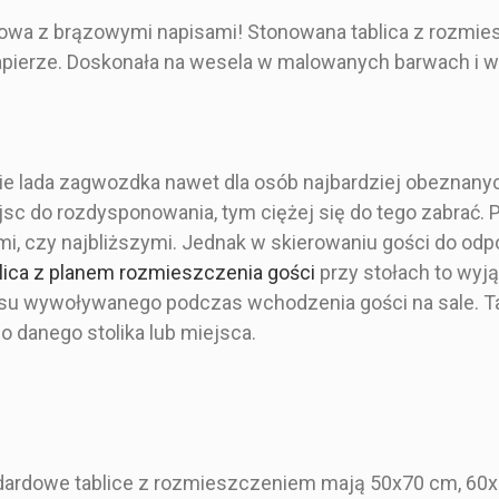
owa z brązowymi napisami! Stonowana tablica z rozmie
ierze. Doskonała na wesela w malowanych barwach i w 
nie lada zagwozdka nawet dla osób najbardziej obeznany
jsc do rozdysponowania, tym ciężej się do tego zabrać.
mi, czy najbliższymi. Jednak w skierowaniu gości do odp
Malowany
lica z planem rozmieszczenia gości
przy stołach to wyj
Prosty i Minimalistyczny
u wywoływanego podczas wchodzenia gości na sale. Tab
 danego stolika lub miejsca.
Beżowy
Brązowy
na papierze
Rozpiska stołów
Tab
z kwiatami
weselnych na
rozmie
50x70 cm
zaproszonych gości -
stołów w
60x90 cm
motyw błękitnej magnolii
granat
ardowe tablice z rozmieszczeniem mają 50x70 cm, 60x9
70x100 cm