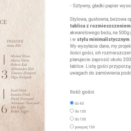
- Sztywny, gładki papier wysok
Stylowa, gustowna, beżowa 
tablica z rozmieszczeniem
akwarelowego beżu, na 500g 
i w
stylu minimalistycznym
.
Wy wysyłacie dane, my projek
ilości gości, ich rozmieszcze
planujecie zaprosić około 20
tablice. Listę gości przypo
uwagach do zamówienia podcza
Ilość gości
do 60
do 100
do 150
powyżej 150