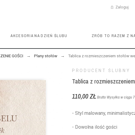
Zaloguj
AKCESORIA NA DZIEŃ ŚLUBU
ZRÓB TO RAZEM Z N
ZENIE GOŚCI
Plany stołów
Tablica z rozmieszczeniem stołów we
PRODUCENT ŚLUBNY
Tablica z rozmieszczeniem
110,00 ZŁ
Brutto
Wysyłka w ciągu 7-
- Styl malowany, minimalistyc
- Dowolna ilość gości