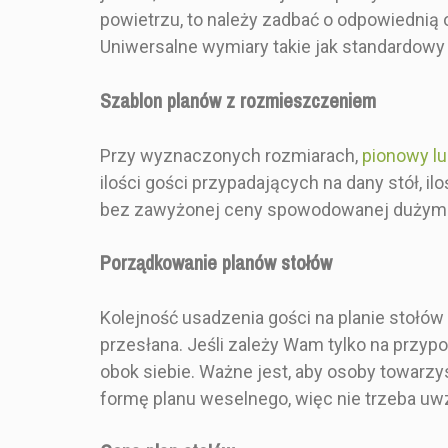
powietrzu, to należy zadbać o odpowiednią 
RODZAJ
Pojedync
Uniwersalne wymiary takie jak standardowy p
SKŁADANIA
Szablon planów z rozmieszczeniem
Przy wyznaczonych rozmiarach,
pionowy l
ilości gości przypadających na dany stół, i
bez zawyżonej ceny spowodowanej dużymi s
Porządkowanie planów stołów
Kolejność usadzenia gości na planie stołów
przesłana. Jeśli zależy Wam tylko na przyp
obok siebie. Ważne jest, aby osoby towarzy
formę planu weselnego, więc nie trzeba uw