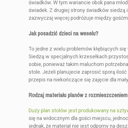
świadków. W tym wariancie obok pana młodeg
świadek. Z drugiej strony świadków siedzą 
zazwyczaj więcej podróżuje między gośćmi
Jak posadzić dzieci na weselu?
To jedne z wielu problemów kłębiących się 
STYL
70x10
Siedzą w specjalnych krzesełkach przysto
sobie, ponieważ takim maluchom potrzebna 
KOLOR
Brąz
stole. Jeżeli planujecie zaprosić sporą ilo
przepis na niekończące się zajęcie dla ma
ROZMIAR
50x7
Rodzaj materiału planów z rozmieszczeniem
KSZTAŁT
Prost
Duży plan stołów jest produkowany na szt
się na widocznym dla gości miejscu, jedno
ZESTAW ZAWIERA
Tablicę z pl
jednak, że materiał nie jest odporny na des