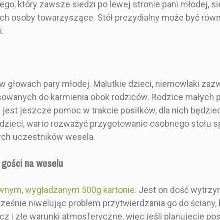
o, który zawsze siedzi po lewej stronie pani młodej, si
do zamówienia podczas
kupna 
kupna produktu.
Specyfika
ich osoby towarzyszące. Stół prezydialny może być równie
Specyfikacja w opisie
pro
.
produktu.
w głowach pary młodej. Malutkie dzieci, niemowlaki zaz
0 cm
Botaniczny
Eleganck
sowanych do karmienia obok rodziców. Rodzice małych p
jest jeszcze pomoc w trakcie posiłków, dla nich będzi
owy
Niebieski
70x
ść dzieci, warto rozważyć przygotowanie osobnego stołu sp
łych uczestników wesela.
0 cm
50x70 cm
60x
 gości na weselu
okąt
Prostokąt
ywnym, wygładzanym 500g kartonie.
Jest on dość wytrzym
cześnie niwelując problem przytwierdzania go do ściany
anem stołów
Tablicę z planem stołów
zcz i złe warunki atmosferyczne, więc jeśli planujecie 