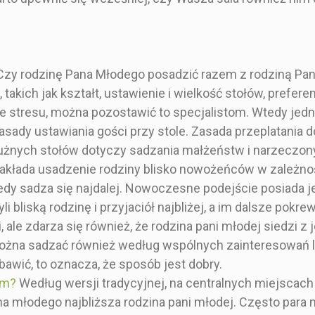
rawdzają się
wesela. Ujmująca tablica
pełnym z
weselach. Wy
z rozmieszczeniem
sztywnym
 dane, my
stołów weselnych
gramaturze
y! Wielkość
prostokątna w kolorze
raz na wese
eżniona jest
szarym z motywem
dostojne sty
? Czy rodzinę Pana Młodego posadzić razem z rodziną P
lości gości,
błękitnej magnolii na 500g
błyszczące
takich jak kształt, ustawienie i wielkość stołów, prefere
eszczeniu
papierze. Wy wysyłacie
wysyłaci
ie stresu, można pozostawić to specjalistom. Wtedy jed
łów oraz od
dane, my projektujemy!
projektuje
fiki. Jeśli
Wielkość projektu
projektu uz
zasady ustawiania gości przy stole. Zasada przeplatania
prosić około
uzależniona jest od
od wybranej
żnych stołów dotyczy sadzania małżeństw i narzeczonyc
i więcej,
wybranej ilości gości, ich
ich rozm
zakłada usadzenie rodziny blisko nowożeńców w zależno
mówić dwie
rozmieszczeniu
względem s
lice. Listę
względem stołów oraz od
wybranej g
dy sadza się najdalej. Nowoczesne podejście posiada j
ci
wybranej grafiki. Jeśli
planujecie 
i bliską rodzinę i przyjaciół najbliżej, a im dalsze pok
owanych do
planujecie zaprosić około
200 gośc
łu prosimy
200 gości i więcej,
polecamy 
ale zdarza się również, że rodzina pani młodej siedzi z j
 w uwagach
polecamy zamówić dwie
mniejsze t
. Można sadzać również według wspólnych zainteresowań 
ia podczas
mniejsze tablice. Listę
g
bawić, to oznacza, że sposób jest dobry.
oduktu.
gości
przyporzą
a w opisie
przyporządkowanych do
danego st
ym?
Według wersji tradycyjnej, na centralnych miejscach
ktu.
danego stołu prosimy
zamieszcz
na młodego najbliższa rodzina pani młodej. Często para
zamieszczać w uwagach
do zamówi