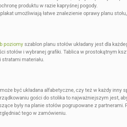
ochronę produktu w razie kapryśnej pogody.
za karta
Pojedyncza karta
60x
lakat umożliwiają łatwe znalezienie oprawy planu stołu, t
ub poziomy
szablon planu stołów układany jest dla każdeg
lości stołów i wybranej grafiki. Tablica w prostokątnym 
tratami materiału.
 może być układana alfabetyczne, czy też w każdy inny s
orządkowaniu gości do stolika to najważniejszym jest, 
szące były na planie stołów pogrupowane z partnerami. P
zględniać tego w zamówieniu.