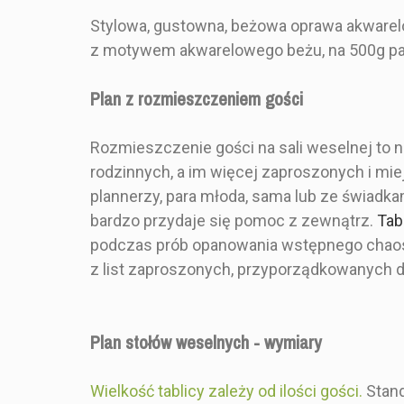
Stylowa, gustowna, beżowa oprawa akwarel
z motywem akwarelowego beżu, na 500g pap
Producent Ślubny
Marka
MAL7_PLS1-1P_B500_BR14_ARJ
Plan z rozmieszczeniem gości
Indeks
PRODUKT
Rozmieszczenie gości na sali weselnej to 
rodzinnych, a im więcej zaproszonych i mie
plannerzy, para młoda, sama lub ze świadka
Styl
bardzo przydaje się pomoc z zewnątrz.
Tab
podczas prób opanowania wstępnego chaos
z list zaproszonych, przyporządkowanych do
Kolor
Plan stołów 
kraftowym 
Plan stołów weselnych - wymiary
Rozmiar
Wielkość tablicy zależy od ilości gości.
Stand