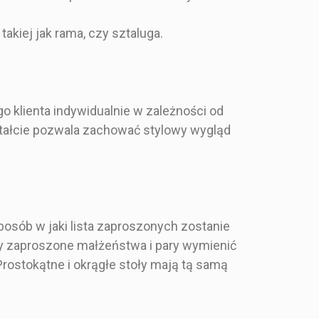
90 cm
Pojedyncza karta
akiej jak rama, czy sztaluga.
o klienta indywidualnie w zależności od
kształcie pozwala zachować stylowy wygląd
posób w jaki lista zaproszonych zostanie
aby zaproszone małżeństwa i pary wymienić
rostokątne i okrągłe stoły mają tą samą