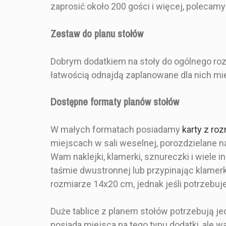
zaprosić około 200 gości i więcej, polecamy
Kształt
Zestaw do planu stołów
DOSTĘPNOŚĆ
Zestaw Zawiera
Dobrym dodatkiem na stoły do ogólnego rozm
Rodzaj Składania
116,0
CENA
łatwością odnajdą zaplanowane dla nich mie
OPIS
Dostępne formaty planów stołów
- Stylistyka
greenery, 
W małych formatach posiadamy
karty z ro
- Przygotowa
miejscach w sali weselnej, porozdzielane n
pod wybraną 
w ce
Wam naklejki, klamerki, sznureczki i wiele
taśmie dwustronnej lub przypinając klame
- Sztywn
rozmiarze 14x20 cm, jednak jeśli potrzebuj
Kraftowa 
planem stołó
Duże tablice z planem stołów potrzebują je
Ozdobiona
posiada miejsca na tego typu dodatki, ale 
kwiatami! P