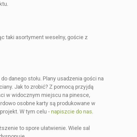
 plan stołów
ktu.
c taki asortyment weselny, goście z
,00 zł
110,00 zł
ancki, glamour
- Styl malowany,
abstrakcyjny
y zadruk
e do danego stołu. Plany usadzenia gości na
- Pełny zadruk
ciany. Jak to zrobić? Z pomocą przyjdą
 ilość gości
- Ilość gości dowolna
ości w widocznym miejscu na pinesce,
el i złoto w
dardowo osobne karty są produkowane w
anckiej
Malowane złoto, srebro
projekt. W tym celu -
napiszcie do nas
.
.
Tablica z
i granat
w akwarelowych
szczeniem
odcieniach na
weselnych
,
ciemnoniebieskiej tablicy
ższenie to spore ułatwienie. Wiele sal
a, w kolorze
z pełnym zadrukiem.
 dysponuje.
m, drukowana
Stylowa, prostokątna