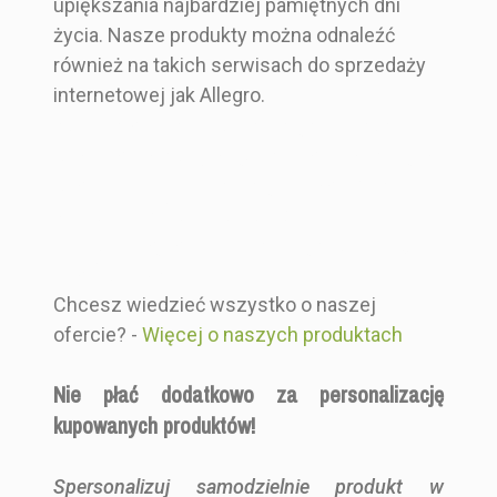
upiększania najbardziej pamiętnych dni
życia. Nasze produkty można odnaleźć
również na takich serwisach do sprzedaży
internetowej jak Allegro.
Automatyczna personalizacja pomaga
stworzyć własną wizję tablicy powitalnej w
szybkim tempie realizacji co wyróżnia
Producenta Ślubnego spośród
konkurencyjnych firm takich jak Decoris,
czy Ślub i Papier
Chcesz wiedzieć wszystko o naszej
ofercie? -
Więcej o naszych produktach
Nie płać dodatkowo za personalizację
kupowanych produktów!
Spersonalizuj samodzielnie produkt w