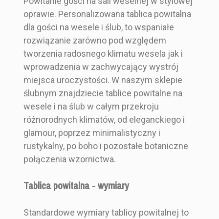
Powitanie gości na sali weselnej w stylowej
50x70 cm
oprawie. Personalizowana tablica powitalna
60x90 cm
53,00 zł
45,00 zł
45,00 zł
45,00 zł
dla gości na wesele i ślub, to wspaniałe
Elegancki i
Malowany
Malowany
Greenery
Zestaw Zawiera
Tablicę powitaln
rozwiązanie zarówno pod względem
Glamour
ą
tworzenia radosnego klimatu wesela jak i
Niebieski
Niebieski
Różowy
Biały
wprowadzenia w zachwycający wystrój
Rodzaj Składani
Pojedyncza kart
miejsca uroczystości. W naszym sklepie
30x40 cm
30x40 cm
30x40 cm
30x40 cm
A
a
ślubnym znajdziecie tablice powitalne na
Prostokąt
Prostokąt
Prostokąt
wesele i na ślub w całym przekroju
różnorodnych klimatów, od eleganckiego i
Tablicę
Tablicę
Tablicę
Tablicę
glamour, poprzez minimalistyczny i
powitalną
powitalną
powitalną
powitalną
rustykalny, po boho i pozostałe botaniczne
Pojedyncza
Pojedyncza
Pojedyncza
Pojedyncza
połączenia wzornictwa.
karta
karta
karta
karta
Tablica powitalna - wymiary
Standardowe wymiary tablicy powitalnej to