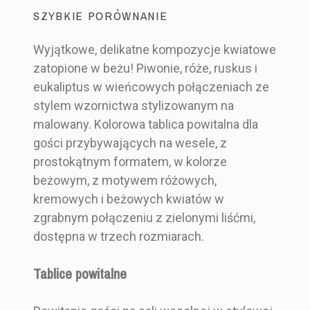
SZYBKIE PORÓWNANIE
Wyjątkowe, delikatne kompozycje kwiatowe
zatopione w beżu! Piwonie, róże, ruskus i
Producent Ślubny
Marka
eukaliptus w wieńcowych połączeniach ze
BH2_TP1-1P_B350_R4_ALX
Indeks
stylem wzornictwa stylizowanym na
malowany. Kolorowa tablica powitalna dla
gości przybywających na wesele, z
prostokątnym formatem, w kolorze
Tablica
Tablica
Tablica
Tablica
beżowym, z motywem różowych,
Styl
Boho
powitalna
powitalna
powitalna
powitalna
kremowych i beżowych kwiatów w
Botaniczny
dla gości
dla gości
dla gości
dla gości
zgrabnym połączeniu z zielonymi liśćmi,
weselnych
weselnych
weselnych
weselnych
dostępna w trzech rozmiarach.
Kolor
Beżowy
-
-
- różowa
- złocona
Różowy
granatowa
malowane
akwarela
z liśćmi
Tablice powitalne
ze
niebo
monstery
Rozmiar
30x40 cm
złoceniem