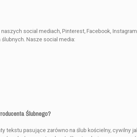
 kopertę
Gładką kopertę
Zdobion
 naszych social mediach, Pinterest, Facebook, Instagram
za karta
Pojedyn
ślubnych. Nasze social media:
Producenta Ślubnego?
 tekstu pasujące zarówno na ślub kościelny, cywilny ja