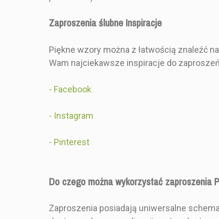
ZESTAW ZAWIERA
Zdobioną
Zaproszenia ślubne Inspiracje
Piękne wzory można z łatwością znaleźć na
RODZAJ
Pojedync
Wam najciekawsze inspiracje do zaproszeń 
SKŁADANIA
-
Facebook
-
Instagram
-
Pinterest
Do czego można wykorzystać zaproszenia 
Zaproszenia posiadają uniwersalne schematy