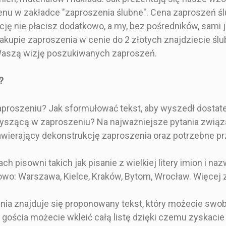
 listków,
wspaniały sposób, by
Granat, czer
enu w zakładce "zaproszenia ślubne". Cena zaproszeń śl
na białym
gustownie, wystawnie i
zdobione
ację nie płacisz dodatkowo, a my, bez pośredników, sa
gramaturze
pomysłowo poprosić
Złocone 
zaproszenia
swoich gości o przybycie
ślubne k
akupie zaproszenia w cenie do 2 złotych znajdziecie ślubne
 składana na
na ślub. Składana,
kolorze g
ą Waszą wizję poszukiwanych zaproszeń.
 drukowana z
kwadratowa karta
motywem 
onym wzorem
zaproszenia z okładką z
kwiatów na
ka zawiązana
lustrzanym złotem lub
sam raz
?
eczkiem z
srebrem i wzorami w
elegancki
rteczką na
szlachetnych kolorach
stylistyczni
ją inicjały.
drukowana na papierze o
w opisie
proszeniu? Jak sformułować tekst, aby wyszedł dostatecz
zy dostojny
gramaturze 250g.
zyszącą w zaproszeniu? Na najważniejsze pytania zwią
ur, który z
Botaniczne wzory w
wierający dekonstrukcję zaproszenia oraz potrzebne pr
obi wrażenie
połączeniu ze
szanych
zdobieniami glamour
ach.
dodają lekkości i piękna.
 pisowni takich jak pisanie z wielkiej litery imion i n
e posiada
Projekt zaproszenia z
dowo: Warszawa, Kielce, Kraków, Bytom, Wrocław. Więcej
nformacje o
folią naniesioną na całość
u, a także na
nadruku, został w
formacje
kreatorze przedstawiony
nia znajduje się proponowany tekst, który możecie sw
e dotyczące
w kolorze czarnym, aby
gościa możecie wkleić całą listę dzięki czemu zyskacie
. Zdobienie
ułatwić uszlachetnienie.