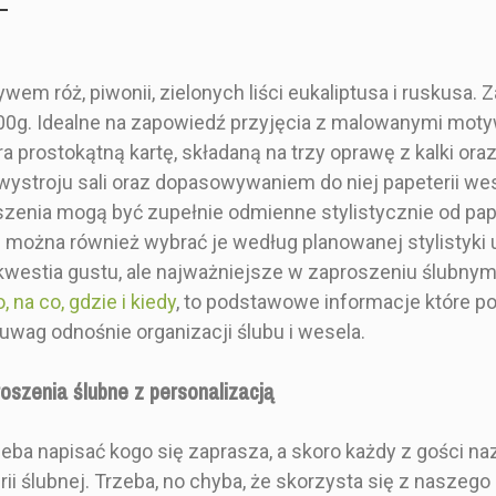
em róż, piwonii, zielonych liści eukaliptusa i ruskusa. 
300g. Idealne na zapowiedź przyjęcia z malowanymi mot
 prostokątną kartę, składaną na trzy oprawę z kalki ora
ystroju sali oraz dopasowywaniem do niej papeterii wese
roszenia mogą być zupełnie odmienne stylistycznie od p
cz można również wybrać je według planowanej stylistyki 
ż kwestia gustu, ale najważniejsze w zaproszeniu ślubny
 na co, gdzie i kiedy
, to podstawowe informacje które p
Boho
wag odnośnie organizacji ślubu i wesela.
Botaniczny
roszenia ślubne z personalizacją
Beżowy
Różowy
Składane zaproszenie
Zaprosze
eba napisać kogo się zaprasza, a skoro każdy z gości na
ie ślubne
złocone lub srebrzone z
kwadr
rii ślubnej. Trzeba, no chyba, że skorzysta się z nasze
zaproszenie 12x17 cm
srebrne z