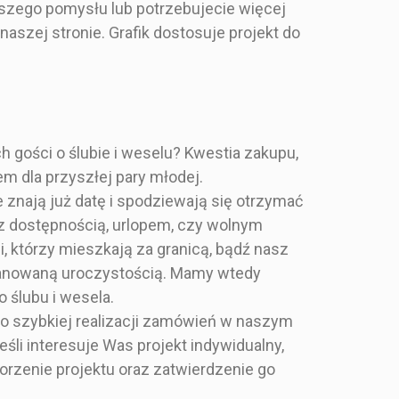
aszego pomysłu lub potrzebujecie więcej
naszej stronie. Grafik dostosuje projekt do
 gości o ślubie i weselu? Kwestia zakupu,
em dla przyszłej pary młodej.
 znają już datę i spodziewają się otrzymać
 z dostępnością, urlopem, czy wolnym
i i Glamour
Elegancki i Glamour
, którzy mieszkają za granicą, bądź nasz
 planowaną uroczystością. Mamy wtedy
bieski
Niebieski
 ślubu i wesela.
o szybkiej realizacji zamówień w naszym
 10x10 cm
zaproszenie 15x15 cm
li interesuje Was projekt indywidualny,
worzenie projektu oraz zatwierdzenie go
adrat
Kwadrat