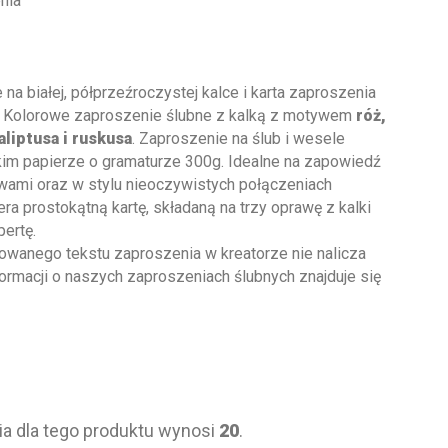
nia
a białej, półprzeźroczystej kalce i karta zaproszenia
! Kolorowe zaproszenie ślubne z kalką z motywem
róż,
aliptusa i ruskusa
. Zaproszenie na ślub i wesele
dkim papierze o gramaturze 300g. Idealne na zapowiedź
wami oraz w stylu nieoczywistych połączeniach
ra prostokątną kartę, składaną na trzy oprawę z kalki
ertę.
owanego tekstu zaproszenia w kreatorze nie nalicza
ormacji o naszych zaproszeniach ślubnych znajduje się
ia dla tego produktu wynosi
20
.