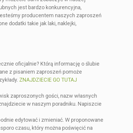
ń i złoto lekko
dostojne stylistycznie.
ubnych jest bardzo konkurencyjna,
 kwiatami!
Specyfikacja w opisie
mi jesteśmy producentem naszych zaproszeń
zaproszenie
produktu.
wadratowe w
 dodatki takie jak laki, naklejki,
ranatowym z
niebieskich
 papierze. W
 na wesela
e, dostojne
e. Specyfikacja
 produktu.
nie oficjalnie? Którą informację o ślubie
zane z pisaniem zaproszeń pomoże
zykłady.
ZNAJDZIECIE GO TUTAJ
azwisk zaproszonych gości, nazw własnych
 znajdziecie w naszym poradniku. Napiszcie
obodnie edytować i zmieniać. W proponowane
 sporo czasu, który można poświęcić na