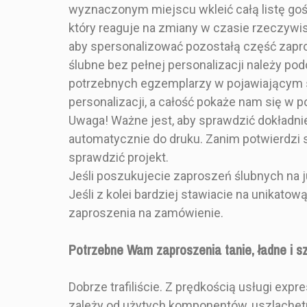
wyznaczonym miejscu wkleić całą listę goś
motywem k
Kształt
który reaguje na zmiany w czasie rzeczywis
kalką i o
aby spersonalizować pozostałą część zapro
inicj
Zestaw Zawiera
ślubne bez pełnej personalizacji należy pod
potrzebnych egzemplarzy w pojawiającym si
personalizacji, a całość pokaże nam się w
DOSTĘPNOŚĆ
Rodzaj Składania
Uwaga! Ważne jest, aby sprawdzić dokładnie
automatycznie do druku. Zanim potwierdzi
13,5
CENA
sprawdzić projekt.
Jeśli poszukujecie zaproszeń ślubnych na j
OPIS
- Styl glamou
Jeśli z kolei bardziej stawiacie na unikatow
klasy
zaproszenia na zamówienie.
- Dwa bilec
Potrzebne Wam zaproszenia tanie, ładne i s
- Złocenie lu
Dobrze trafiliście. Z prędkością usługi exp
Zdobione z
ślubne z k
zależy od użytych komponentów, uszlachetn