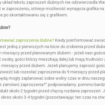
lub srebrną
Styl doskonale zapowiada
ny układ tekstu zaproszeń ślubnych nie odzwierciedla W
ybrać z
uroczystości w stylu
 w zaproszeniu, istnieje możliwość wynajęcia grafika na 
oniżej opisu
glamour, jednak nie musi
 po skontaktowaniu się z grafikiem.
. Więcej
być powiązany z
 o naszych
wystrojem ślubnym i
ch ślubnych
weselnym. Artykuły
lubne?
produktu.
ślubne idealne na
najpiękniejszy dzień życia.
Specyfikacja w opisie
amawiać zaproszenia ślubne?
Kiedy poinformować swoich
produktu.
st jedną z pierwszych na liście do zrobienia przed ślub
ch miesięcy przed planowanym ślubem - jeżeli nasi goście
osoby, gości którzy mieszkają dalej lub mają trudności
i formalny
Elegancki i Glamour
Eleganck
 miesięcy przed ślubem. Jeżeli planujemy zaprosić gości
 rozwieźć lub rozesłać zaproszenia do 9 miesięcy przed
rny
Srebrny
Nie
ędą mogły zaplanować sobie wolny czas w dniu naszego
nie zamówić zaproszenia?” podpowiadamy: pomimo bardz
12x7 cm
zaproszenie 15x15 cm
bilecik
kt około 2 tygodni przed chęcią rozdania zaproszeń. Jeś
ć okres około 3-4 tygodni (pozostawiając ten czas na st
okąt
Kwadrat
Kw