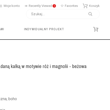
Moje konto
Recently Viewed
Favorites
Koszyk
1
AMI
INDYWIDUALNY PROJEKT
daną kalką w motywie róż i magnolii - beżowa
czna, boho