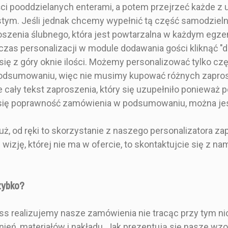
lustrem
złoceniem 
ci pooddzielanych enterami, a potem przejrzeć każde z
wiatowym,
gl
Prostokąt
tym. Jeśli jednak chcemy wypełnić tą część samodzielnie
bwolutą z
szenia ślubnego, która jest powtarzalna w każdym egz
ałami
Zaproszenie składane
czas personalizacji w module dodawania gości kliknąć "d
Zdobioną kopertę
ę z góry oknie ilości. Możemy personalizować tylko czę
 podsumowaniu, więc nie musimy kupować różnych zapros
Na trzy części
 cały tekst zaproszenia, który się uzupełniło ponieważ
 się poprawność zamówienia w podsumowaniu, można jes
0 zł
12,00 zł
11,
uż, od ręki to skorzystanie z naszego personalizatora z
r, elegancki,
- Styl glamour
- Styl 
ą wizję, której nie ma w ofercie, to skontaktujcie się z
czny
botaniczny
- Lustrzane złoto/srebro
gl
iki i kalka
zybko?
- Złocenie/Srebrzenie
- Złot
b srebrzenie
Zaproszenie glamour ze
- Bilecik
ress realizujemy nasze zamówienia nie tracąc przy tym n
aproszenia
złotymi lub srebrnymi
zes
wiatami i
uszlachetnieniami, to
ień, materiałów i nakładu. Jak prezentują się nasze w