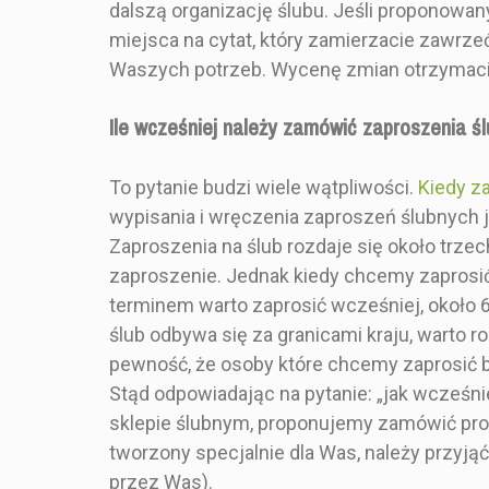
folią złotą 
dalszą organizację ślubu. Jeśli proponowa
można w
miejsca na cytat, który zamierzacie zawrzeć
kombinacji p
Waszych potrzeb. Wycenę zmian otrzymacie
krótkiego
informacji
zaproszenia
Ile wcześniej należy zamówić zaproszenia ś
w opisie 
To pytanie budzi wiele wątpliwości.
Kiedy z
wypisania i wręczenia zaproszeń ślubnych je
Zaproszenia na ślub rozdaje się około trze
zaproszenie. Jednak kiedy chcemy zaprosić 
STYL
Klasyczny 
terminem warto zaprosić wcześniej, około 6
ślub odbywa się za granicami kraju, warto
KOLOR
Sreb
pewność, że osoby które chcemy zaprosić b
Stąd odpowiadając na pytanie: „jak wcześ
ROZMIAR
bilecik 
sklepie ślubnym, proponujemy zamówić produ
tworzony specjalnie dla Was, należy przyją
KSZTAŁT
Prost
przez Was).