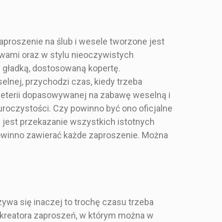
Zaproszenie na ślub i wesele tworzone jest
ywami oraz w stylu nieoczywistych
z gładką, dostosowaną kopertę.
lnej, przychodzi czas, kiedy trzeba
apeterii dopasowywanej na zabawę weselną i
uroczystości. Czy powinno być ono oficjalne
m jest przekazanie wszystkich istotnych
owinno zawierać każde zaproszenie. Można
Zaproszenie ślubne
nie ślubne
zywa się inaczej to trochę czasu trzeba
kwadratowe ze
atowe ze
go kreatora zaproszeń, w którym można w