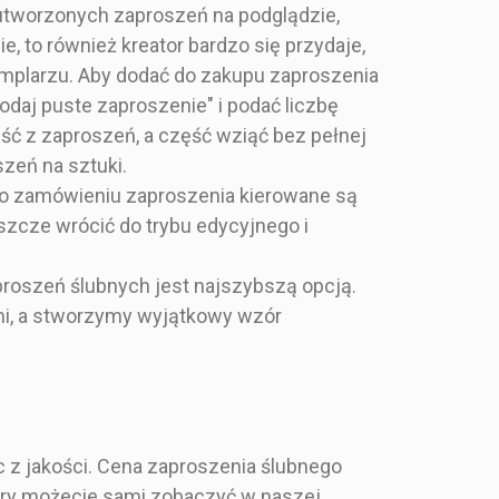
złoceniem - składane
- eleganckie
 utworzonych zaproszeń na podglądzie,
amour
, to również kreator bardzo się przydaje,
emplarzu. Aby dodać do zakupu zaproszenia
odaj puste zaproszenie" i podać liczbę
ść z zaproszeń, a część wziąć bez pełnej
zeń na sztuki.
 po zamówieniu zaproszenia kierowane są
zcze wrócić do trybu edycyjnego i
50 zł
11,50 zł
aproszeń ślubnych jest najszybszą opcją.
malowany,
Granat, czerń i złoto lekko
 nami, a stworzymy wyjątkowy wzór
, elegancki,
zdobione kwiatami!
amour
Złocone zaproszenie
ślubne składane
e napisy
kwadratowe w kolorze
granatowym z motywem
 i koperta w
niebieskich kwiatów na
ic z jakości. Cena zaproszenia ślubnego
tawie
250g papierze. W sam raz
na wesela eleganckie,
zory możecie sami zobaczyć w naszej