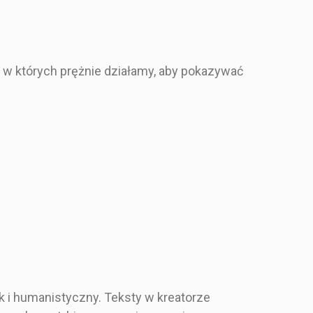
ą kopertę
Zdobioną kopertę
 w których prężnie działamy, aby pokazywać
cza karta
Na dwie części
k i humanistyczny. Teksty w kreatorze