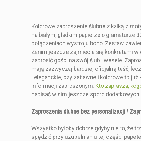
Kolorowe zaproszenie ślubne z kalką z motyw
na białym, gładkim papierze o gramaturze 
Producent Ślubny
Marka
połączeniach wystroju boho. Zestaw zawiera
BH2_Z3-2P_B300_R15_ATT
Indeks
Zanim jeszcze zajmiecie się konkretami w w
PRODUKT
zaprosić gości na swój ślub i wesele. Zap
mają zazwyczaj bardziej oficjalną teść, le
i eleganckie, czy zabawne i kolorowe to ju
informacji zaproszonym.
Kto zaprasza, kogo,
Styl
napisać w nim jeszcze sporo dodatkowych u
Zaproszenia ślubne bez personalizacji / Zap
Kolor
Wszystko byłoby dobrze gdyby nie to, że trz
Zaproszen
spędzić przy uzupełnianiu tej części papete
Rozmiar
złote lub 