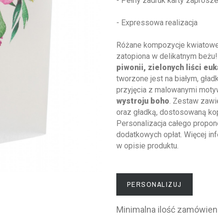
- Pełny zadruk karty zaprosze
- Expressowa realizacja
Różane kompozycje kwiatowe n
zatopiona w delikatnym beżu
piwonii, zielonych liści euk
tworzone jest na białym, gła
przyjęcia z malowanymi moty
wystroju boho
. Zestaw zawie
oraz gładką, dostosowaną kop
Personalizacja całego propon
dodatkowych opłat. Więcej inf
w opisie produktu.
PERSONALIZUJ
Minimalna ilość zamówien