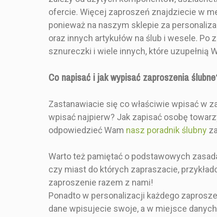
kompozycją
ofercie. Więcej zaproszeń znajdziecie w m
drukowane 
ponieważ na naszym sklepie za personaliz
papierze o 
300g. Kartę 
oraz innych artykułów na ślub i wesele. Po z
otacza kalka
sznureczki i wiele innych, które uzupełni
trzy, również
uszlachetni
kwiatów. Kal
Co napisać i jak wypisać zaproszenia ślubne
jest sznur
okrągłą ka
której widnie
Zastanawiacie się co właściwie wpisać w za
Całość twor
wpisać najpierw? Jak zapisać osobę towar
zestaw glamo
odpowiedzieć Wam
nasz poradnik ślubny
za
pewnością zr
na zapra
gości
Warto też pamiętać o podstawowych zasadach
Zaproszeni
czy miast do których zapraszacie, przykła
miejsce na i
ślubie i wesel
zaproszenie razem z nami!
ogólne in
Ponadto w personalizacji każdego zaprosze
organizacyjn
dane wpisujecie swoje, a w miejsce danych 
uroczystości