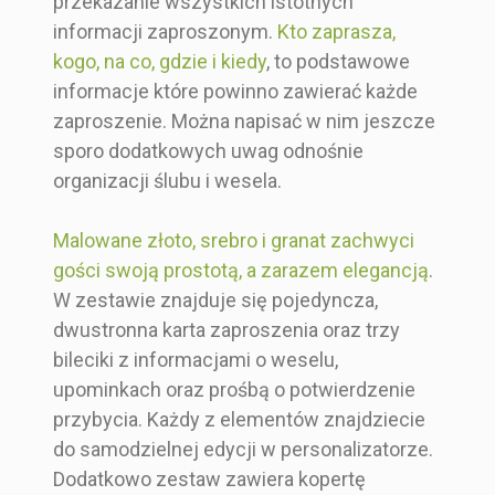
przekazanie wszystkich istotnych
cm
15x15 cm
cm
15x15 cm
informacji zaproszonym.
Kto zaprasza,
Prostokąt
Kwadrat
Kwadrat
Kwadrat
kogo, na co, gdzie i kiedy
, to podstawowe
informacje które powinno zawierać każde
Zdobioną
Gładką
Zdobioną
Zdobioną
zaproszenie. Można napisać w nim jeszcze
kopertę
kopertę
kopertę
kopertę
sporo dodatkowych uwag odnośnie
Pojedyncza
Pojedyncza
Na dwie
organizacji ślubu i wesela.
karta
karta
części
Malowane złoto, srebro i granat zachwyci
gości swoją prostotą, a zarazem elegancją
.
W zestawie znajduje się pojedyncza,
dwustronna karta zaproszenia oraz trzy
bileciki z informacjami o weselu,
upominkach oraz prośbą o potwierdzenie
przybycia. Każdy z elementów znajdziecie
do samodzielnej edycji w personalizatorze.
Dodatkowo zestaw zawiera kopertę