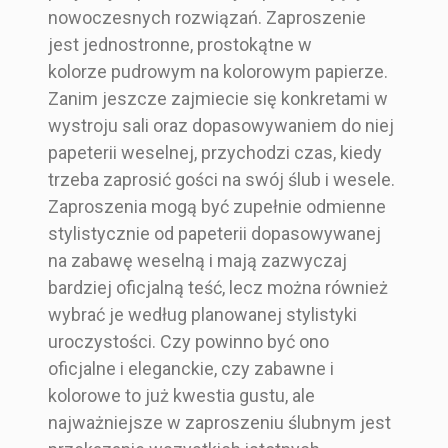
nowoczesnych rozwiązań. Zaproszenie
Składane
Zaproszenie
Zaproszenie
jest jednostronne, prostokątne w
Zaproszenie
Styl
Nowoczesny
zaproszenie
ślubne
ślubne
kolorze pudrowym na kolorowym papierze.
ślubne złote
Prosty i Minimali
złocone lub
kwadratowe
kwadratowe
Zanim jeszcze zajmiecie się konkretami w
lub srebrne
styczny
srebrzone z
ze
ze
wystroju sali oraz dopasowywaniem do niej
z motywem
lustrem
złoceniem -
złoceniem -
papeterii weselnej, przychodzi czas, kiedy
Kolor
Różowy
kwiatowym,
eleganckie
składane
trzeba zaprosić gości na swój ślub i wesele.
kalką i
glamour
Zaproszenia mogą być zupełnie odmienne
Rozmiar
zaproszenie 12x
obwolutą z
stylistycznie od papeterii dopasowywanej
17 cm
inicjałami
na zabawę weselną i mają zazwyczaj
Zestaw Zawiera
Gładką kopertę
bardziej oficjalną teść, lecz można również
13,50 zł
12,00 zł
11,50 zł
11,50 zł
Zaproszenie jed
wybrać je według planowanej stylistyki
Klasyczny i
Elegancki i
Elegancki i
Elegancki i
nostronne
uroczystości. Czy powinno być ono
formalny
Glamour
Glamour
Glamour
oficjalne i eleganckie, czy zabawne i
Rodzaj Składani
Pojedyncza kart
Srebrny
Srebrny
Niebieski
Niebieski
kolorowe to już kwestia gustu, ale
A
a
najważniejsze w zaproszeniu ślubnym jest
bilecik 12x7
zaproszenie
bilecik 10x10
zaproszenie