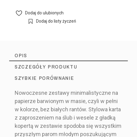
Dodaj do ulubionych
Dodaj do listy życzeń
OPIS
SZCZEGÓŁY PRODUKTU
SZYBKIE PORÓWNANIE
Nowoczesne zestawy minimalistyczne na
papierze barwionym w masie, czyli w pełni
Producent Ślubny
Marka
w kolorze, bez białych rantów. Stylowa karta
MIN11_Z1-1P_R300_R1_BEH
Indeks
z zaproszeniem na ślub i wesele z gładką
kopertą w zestawie spodoba się wszystkim
przyszłym parom młodym poszukującym